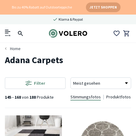
Bis zu 40% Rabatt auf Outdoorteppiche
JETZT SHOPPEN
Klarna & Paypal
menu
Home
Adana Carpets
Filter
Stimmungsfotos
Produktfotos
145 - 168
von
188
Produkte