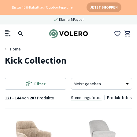
Bis zu 40% Rabatt auf Outdoorteppiche
JETZT SHOPPEN
Klarna & Paypal
menu
Home
Kick Collection
Filter
Stimmungsfotos
Produktfotos
121 - 144
von
207
Produkte