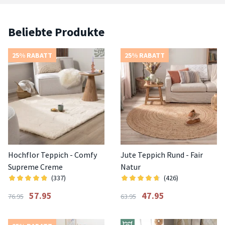
Beliebte Produkte
25% RABATT
25% RABATT
Hochflor Teppich - Comfy
Jute Teppich Rund - Fair
Supreme Creme
Natur
(337)
(426)
57.95
47.95
76.95
63.95