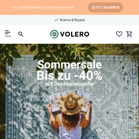
Bis zu 40% Rabatt auf Outdoorteppiche
JETZT SHOPPEN
Klarna & Paypal
menu