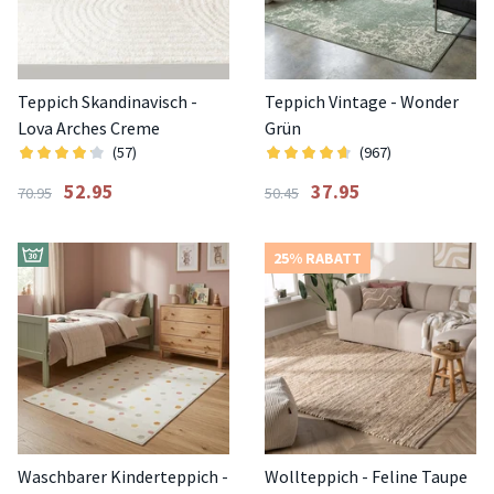
Teppich Skandinavisch -
Teppich Vintage - Wonder
Lova Arches Creme
Grün
(57)
(967)
52.95
37.95
70.95
50.45
25% RABATT
Waschbarer Kinderteppich -
Wollteppich - Feline Taupe