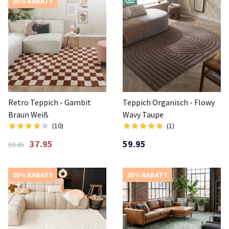
25% RABATT
Retro Teppich - Gambit
Teppich Organisch - Flowy
Braun Weiß
Wavy Taupe
(10)
(1)
37.95
59.95
50.45
25% RABATT
25% RABATT