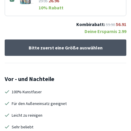
26.96
29.95
10
% Rabatt
Kombirabatt:
56.91
59.90
Deine Ersparnis
2.99
Bitte zuerst eine Größe auswählen
Vor - und Nachteile
100% Kunstfaser
Für den Außeneinsatz geeignet
Leicht zu reinigen
Sehr beliebt