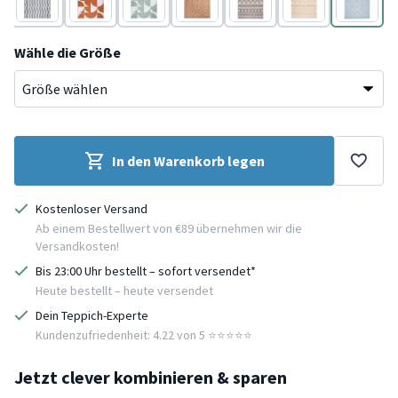
Grau
Terracotta
Grün
Terracotta
Grau
Gelb
Blau
Wähle die Größe
In den Warenkorb legen
Kostenloser Versand
Ab einem Bestellwert von €89 übernehmen wir die
Versandkosten!
Bis 23:00 Uhr bestellt – sofort versendet*
Heute bestellt – heute versendet
Dein Teppich-Experte
Kundenzufriedenheit: 4.22 von 5 ⭐️⭐️⭐️⭐️⭐️
Jetzt clever kombinieren & sparen