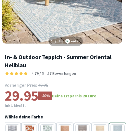
1
/
8
video
In- & Outdoor Teppich - Summer Oriental
Hellblau
4.79 / 5
57 Bewertungen
Vorheriger Preis
49.95
29.95
-40%
Deine Ersparnis 20 Euro
Inkl. MwSt.
Wähle deine Farbe