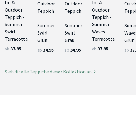
In- &
In- &
Outdoor
Outdoor
Outd
Outdoor
Outdoor
Teppich
Teppich
Tepp
Teppich -
Teppich -
-
-
-
Summer
Summer
Summer
Summer
Sum
Swirl
Waves
Swirl
Swirl
Wave
Terracotta
Terracotta
Grün
Grau
Grün
37.95
37.95
ab
ab
34.95
34.95
37
ab
ab
ab
Sieh dir alle Teppiche dieser Kollektion an