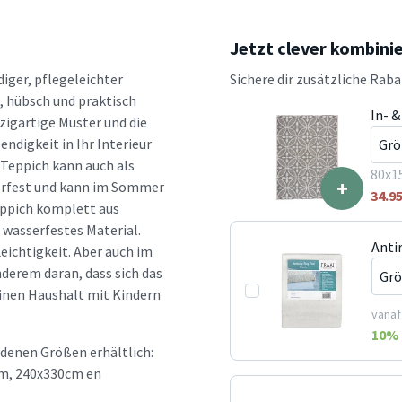
Jetzt clever kombini
iger, pflegeleichter
Sichere dir zusätzliche Rab
, hübsch und praktisch
In- 
inzigartige Muster und die
ndigkeit in Ihr Interieur
 Teppich kann auch als
80x1
+
erfest und kann im Sommer
34.9
Teppich komplett aus
 wasserfestes Material.
Anti
ichtigkeit. Aber auch im
nderem daran, dass sich das
 einen Haushalt mit Kindern
vanaf
10
% 
edenen Größen erhältlich:
m, 240x330cm en