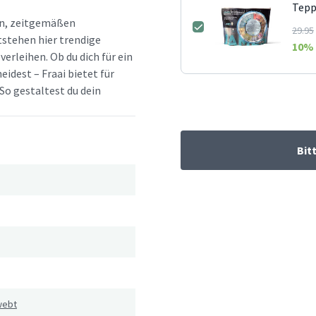
Tepp
hen, zeitgemäßen
29.95
tstehen hier trendige
10
% 
erleihen. Ob du dich für ein
idest – Fraai bietet für
So gestaltest du dein
Bit
webt