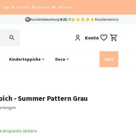
Tage
21
Stunden
33
Minuten
41
Sekunden
Kundenbewertung
4.22
/ 5
Kundenservice
Konto
Kinderteppiche
Deco
SALE
pich - Summer Pattern Grau
ertungen
e Ersparnis 16 Euro