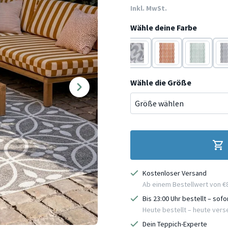
Inkl. MwSt.
Wähle deine Farbe
Terracotta
Grün
Grau
Terracotta
Grün
Gra
Wähle die Größe
Kostenloser Versand
Ab einem Bestellwert von €
Bis 23:00 Uhr bestellt – sof
Heute bestellt – heute ver
Dein Teppich-Experte