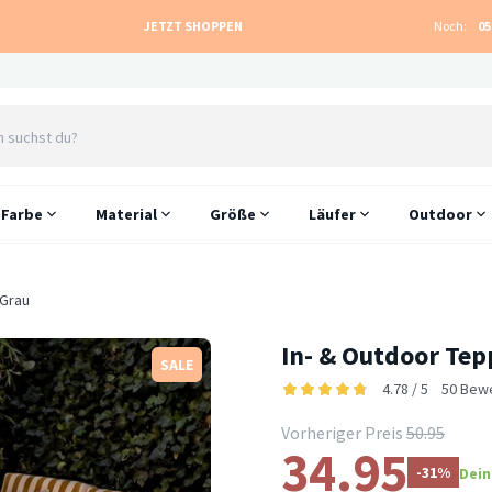
JETZT SHOPPEN
Noch:
05
Farbe
Material
Größe
Läufer
Outdoor
 Grau
In- & Outdoor Tep
SALE
4.78 / 5
50 Bew
Vorheriger Preis
50.95
34.95
-31%
Dein