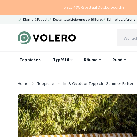
Bis zu 40% Rabatt auf Outdoorteppiche
Klarna & Paypal
Kostenlose Lieferung ab 89 Euro
Schnelle Lieferung
Teppiche
Typ/Stil
Räume
Rund
Home
Teppiche
In- & Outdoor Teppich - Summer Pattern