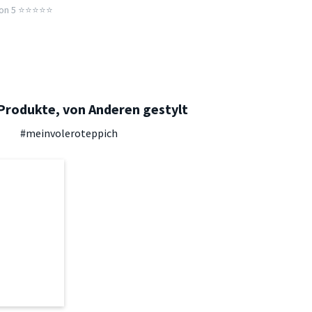
n 5 ⭐️⭐️⭐️⭐️⭐️
Produkte, von Anderen gestylt
#meinvoleroteppich