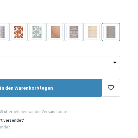
u
Terracotta
Grün
Terracotta
Grau
Gelb
Grau
In den Warenkorb legen
89 übernehmen wir die Versandkosten!
ort versendet*
sendet