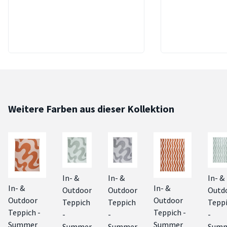
Weitere Farben aus dieser Kollektion
In- &
In- &
In- &
In- &
In- &
Outdoor
Outdoor
Outd
Outdoor
Outdoor
Teppich
Teppich
Tepp
Teppich -
Teppich -
-
-
-
Summer
Summer
Summer
Summer
Sum