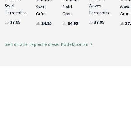
Swirl
Waves
Swirl
Swirl
Wave
Terracotta
Terracotta
Grün
Grau
Grün
37.95
37.95
ab
ab
34.95
34.95
37
ab
ab
ab
Sieh dir alle Teppiche dieser Kollektion an