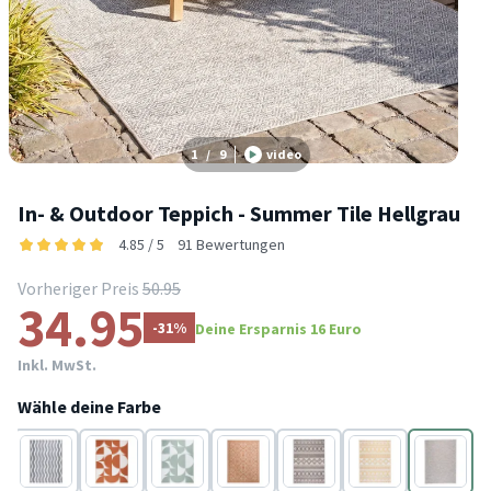
1
/
9
video
In- & Outdoor Teppich - Summer Tile Hellgrau
4.85 / 5
91 Bewertungen
Vorheriger Preis
50.95
34.95
-31%
Deine Ersparnis 16 Euro
Inkl. MwSt.
Wähle deine Farbe