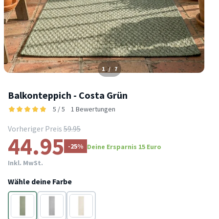
1
/
7
Balkonteppich - Costa Grün
5 / 5
1 Bewertungen
Vorheriger Preis
59.95
44.95
-25%
Deine Ersparnis 15 Euro
Inkl. MwSt.
Wähle deine Farbe