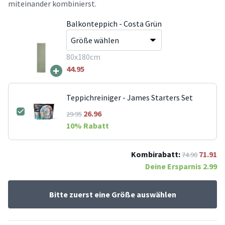
miteinander kombinierst.
Balkonteppich - Costa Grün
80x180cm
+
44.95
Teppichreiniger - James Starters Set
26.96
29.95
10
% Rabatt
Kombirabatt:
71.91
74.90
Deine Ersparnis
2.99
Bitte zuerst eine Größe auswählen