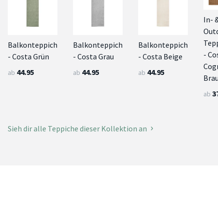
In- 
Out
Tep
Balkonteppich
Balkonteppich
Balkonteppich
- Co
- Costa Grün
- Costa Grau
- Costa Beige
Cog
44.95
44.95
44.95
ab
ab
ab
Bra
3
ab
Sieh dir alle Teppiche dieser Kollektion an