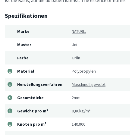
ist die Basis, auf die du bauen kannst. The essence of home.
Spezifikationen
Marke
NATURL.
Muster
Uni
Farbe
Grün
Material
Polypropylen
Herstellungsverfahren
Maschinell gewebt
Gesamtdicke
2mm
Gewicht pro m²
0,80kg/m²
Knoten pro m²
140.800