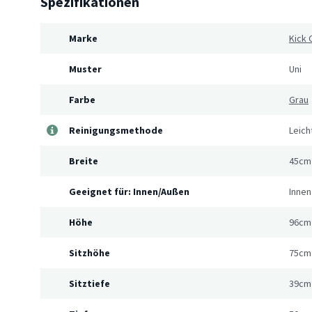
Spezifikationen
Marke
Kick 
Muster
Uni
Farbe
Grau
Reinigungsmethode
Leich
Breite
45cm
Geeignet für: Innen/Außen
Innen
Höhe
96cm
Sitzhöhe
75cm
Sitztiefe
39cm