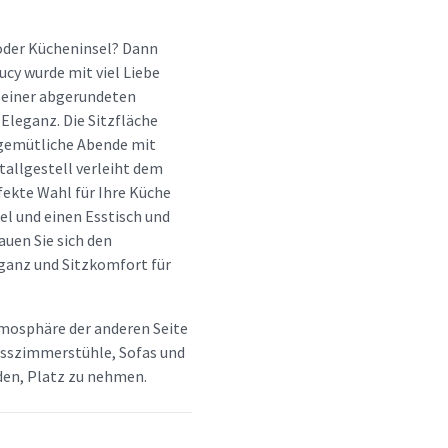
 oder Kücheninsel? Dann
ucy wurde mit viel Liebe
 seiner abgerundeten
Eleganz. Die Sitzfläche
 gemütliche Abende mit
allgestell verleiht dem
rfekte Wahl für Ihre Küche
el und einen Esstisch und
uen Sie sich den
ganz und Sitzkomfort für
tmosphäre der anderen Seite
 Esszimmerstühle, Sofas und
aden, Platz zu nehmen.