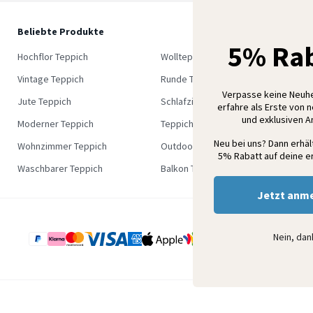
Beliebte Produkte
5
5% Rab
M
Hochflor Teppich
Wollteppich
K
Vintage Teppich
Runde Teppich
Verpasse keine Neuh
Jute Teppich
Schlafzimmer Teppich
erfahre als Erste von 
und exklusiven 
Moderner Teppich
Teppich Outlet
Neu bei uns? Dann erhä
Wohnzimmer Teppich
Outdoor Teppich
5% Rabatt auf deine er
Waschbarer Teppich
Balkon Teppich
Jetzt anm
Nein, da
e Geschaftsbedingungen
Datenschutzerklärung
Impressum
Disclaimer
Sitem