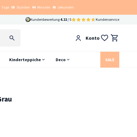
Tage
08
Stunden
44
Minuten
44
Sekunden
Kundenbewertung
4.22
/ 5
Kundenservice
Konto
Kinderteppiche
Deco
SALE
Grau