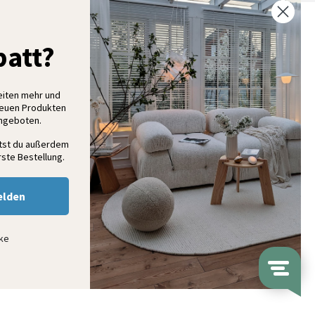
% Rabatt auf deine erste Bestellung
att?
elde dich für unseren Newsletter an und entdecke neue
ollektionen, Angebote und Wohnideen als Erstes
eiten mehr und
neuen Produkten
Angeboten.
Anmelden
ltst du außerdem
ste Bestellung.
elden
nke
ap
© Volero