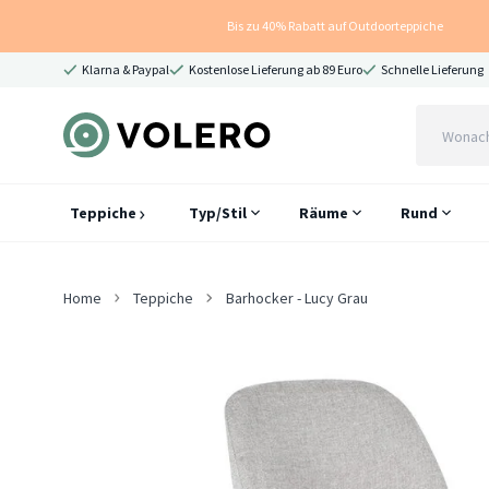
Bis zu 40% Rabatt auf Outdoorteppiche
Klarna & Paypal
Kostenlose Lieferung ab 89 Euro
Schnelle Lieferung
Teppiche
Typ/Stil
Räume
Rund
Home
Teppiche
Barhocker - Lucy Grau