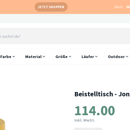
JETZT SHOPPEN
Noch:
04
Farbe
Material
Größe
Läufer
Outdoor
Beistelltisch - J
114.00
Inkl. MwSt.