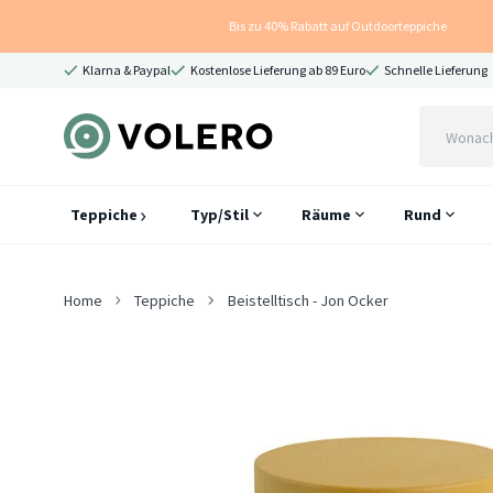
Bis zu 40% Rabatt auf Outdoorteppiche
Klarna & Paypal
Kostenlose Lieferung ab 89 Euro
Schnelle Lieferung
Teppiche
Typ/Stil
Räume
Rund
Home
Teppiche
Beistelltisch - Jon Ocker