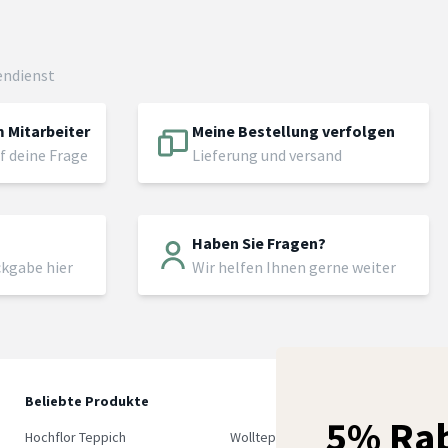
endienst
 Mitarbeiter
Meine Bestellung verfolgen
f deine Frage
Lieferung und versand
Haben Sie Fragen?
ckgabe hier
Wir helfen Ihnen gerne weiter
Beliebte Produkte
5
5% Rab
M
Hochflor Teppich
Wollteppich