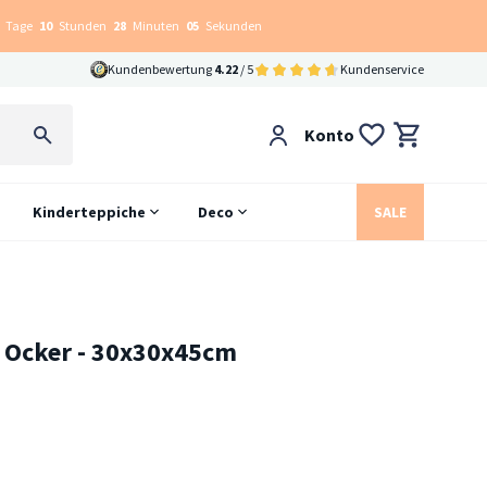
Tage
10
Stunden
28
Minuten
04
Sekunden
Kundenbewertung
4.22
/ 5
Kundenservice
Konto
Kinderteppiche
Deco
SALE
on Ocker - 30x30x45cm