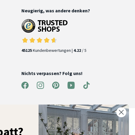
Neugierig, was andere denken?
45125
Kundenbewertungen |
4.22
/ 5
Nichts verpassen? Folg uns!
% Rabatt auf deine erste Bestellung
att?
elde dich für unseren Newsletter an und entdecke neue