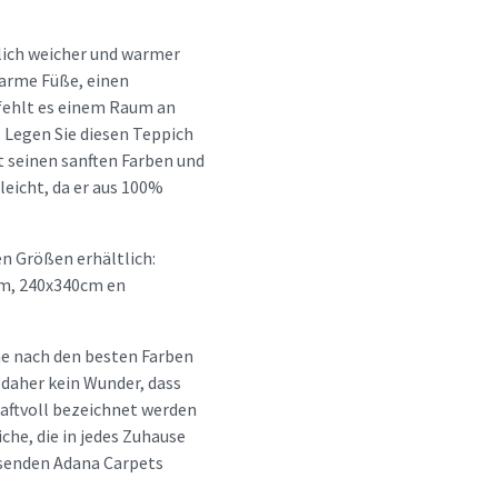
rlich weicher und warmer
warme Füße, einen
fehlt es einem Raum an
. Legen Sie diesen Teppich
t seinen sanften Farben und
leicht, da er aus 100%
en Größen erhältlich:
m, 240x340cm en
he nach den besten Farben
 daher kein Wunder, dass
aftvoll bezeichnet werden
che, die in jedes Zuhause
assenden Adana Carpets