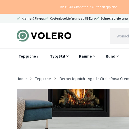
Bis zu 40% Rabatt auf Outdoorteppiche
Klarna & Paypal
Kostenlose Lieferung ab 89 Euro
Schnelle Lieferung
Teppiche
Typ/Stil
Räume
Rund
Home
Teppiche
Berberteppich - Agadir Circle Rosa Cre