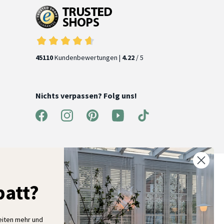
45110
Kundenbewertungen |
4.22
/ 5
Nichts verpassen? Folg uns!
% Rabatt auf deine erste Bestellung
att?
elde dich für unseren Newsletter an und entdecke neue
ollektionen, Angebote und Wohnideen als Erstes
eiten mehr und