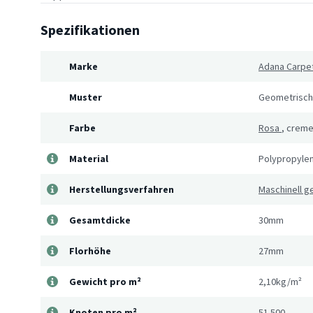
Spezifikationen
Marke
Adana Carpe
Muster
Geometrisch
Farbe
Rosa
,
crem
Material
Polypropyle
Herstellungsverfahren
Maschinell 
Gesamtdicke
30mm
Florhöhe
27mm
Gewicht pro m²
2,10kg/m²
Knoten pro m²
51.500