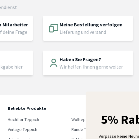
endienst
 Mitarbeiter
Meine Bestellung verfolgen
f deine Frage
Lieferung und versand
Haben Sie Fragen?
ckgabe hier
Wir helfen Ihnen gerne weiter
Beliebte Produkte
5
5% Rab
M
Hochflor Teppich
Wollteppich
K
Vintage Teppich
Runde Teppich
Verpasse keine Neuh