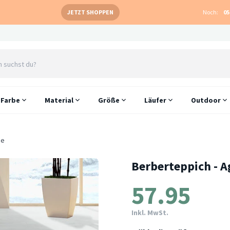
JETZT SHOPPEN
Noch:
05
Farbe
Material
Größe
Läufer
Outdoor
me
Berberteppich - A
57.95
Inkl. MwSt.