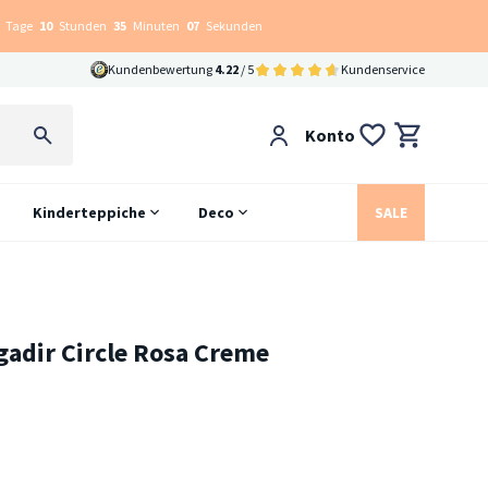
Tage
10
Stunden
35
Minuten
06
Sekunden
Kundenbewertung
4.22
/ 5
Kundenservice
Konto
Kinderteppiche
Deco
SALE
gadir Circle Rosa Creme