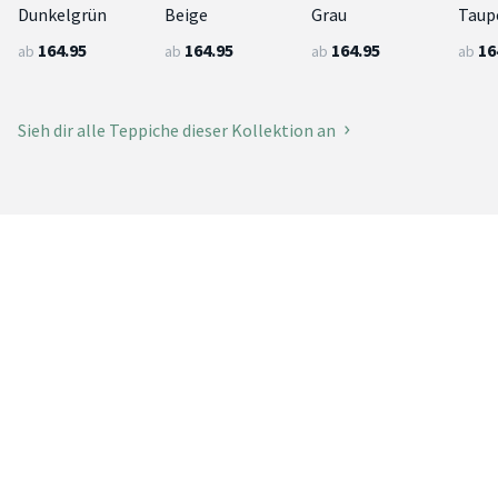
Dunkelgrün
Beige
Grau
Taup
164.95
164.95
164.95
16
ab
ab
ab
ab
Sieh dir alle Teppiche dieser Kollektion an