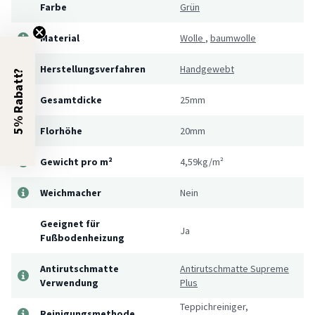
Farbe
Grün
Material
Wolle
,
baumwolle
Herstellungsverfahren
Handgewebt
5% Rabatt?
Gesamtdicke
25mm
Florhöhe
20mm
Gewicht pro m²
4,59kg/m²
Weichmacher
Nein
Geeignet für
Ja
Fußbodenheizung
Antirutschmatte
Antirutschmatte Supreme
Verwendung
Plus
Teppichreiniger,
Reinigungsmethode