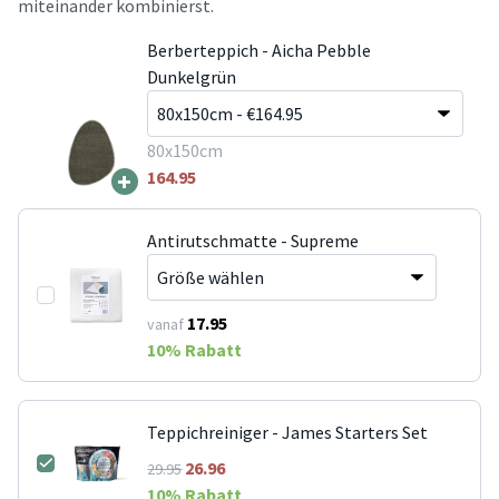
miteinander kombinierst.
Berberteppich - Aicha Pebble
Dunkelgrün
80x150cm
+
164.95
Antirutschmatte - Supreme
17.95
vanaf
10
% Rabatt
Teppichreiniger - James Starters Set
26.96
29.95
10
% Rabatt