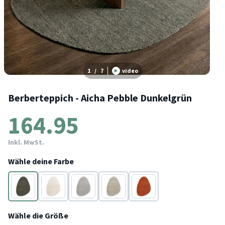
1
/
7
video
Berberteppich - Aicha Pebble Dunkelgrün
164.95
Inkl. MwSt.
Wähle deine Farbe
Grün
Beige
Grau
Taupe
Terracotta
Wähle die Größe