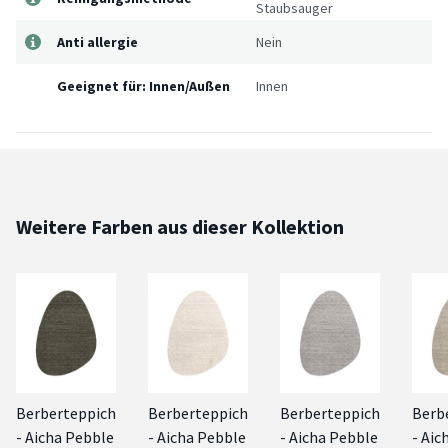
Staubsauger
Anti allergie
Nein
Geeignet für: Innen/Außen
Innen
Weitere Farben aus dieser Kollektion
Berberteppich
Berberteppich
Berberteppich
Berb
- Aicha Pebble
- Aicha Pebble
- Aicha Pebble
- Aic