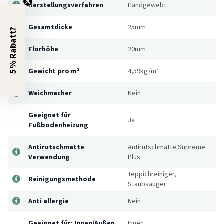
Herstellungsverfahren
Handgewebt
Gesamtdicke
25mm
5% Rabatt?
Florhöhe
20mm
Gewicht pro m²
4,59kg/m²
Weichmacher
Nein
Geeignet für
Ja
Fußbodenheizung
Antirutschmatte
Antirutschmatte Supreme
Verwendung
Plus
Teppichreiniger,
Reinigungsmethode
Staubsauger
Anti allergie
Nein
Geeignet für: Innen/Außen
Innen