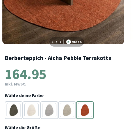
1
/
7
video
Berberteppich - Aicha Pebble Terrakotta
164.95
Inkl. MwSt.
Wähle deine Farbe
Grün
Beige
Grau
Taupe
Terracotta
Wähle die Größe