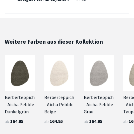
Weitere Farben aus dieser Kollektion
Berberteppich
Berberteppich
Berberteppich
Berb
- Aicha Pebble
- Aicha Pebble
- Aicha Pebble
- Aic
Dunkelgrün
Beige
Grau
Taup
164.95
164.95
164.95
16
ab
ab
ab
ab