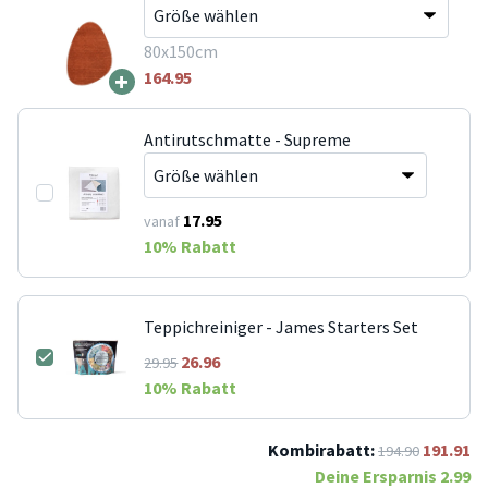
80x150cm
+
164.95
Antirutschmatte - Supreme
17.95
vanaf
10
% Rabatt
Teppichreiniger - James Starters Set
26.96
29.95
10
% Rabatt
Kombirabatt:
191.91
194.90
Deine Ersparnis
2.99