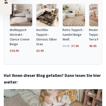
Wollteppich
Hochflor
Retro Teppich -
Moderner
Abstrakt -
Teppich -
Gambit Beige
Teppich - Fi
Clarice Creme
Glorious Silber
Weiß
Terra Rot
Beige
Grau
50.45
37.95
49.95
324.95
62.95
Hat Ihnen dieser Blog gefallen? Dann lesen Sie hier
weiter: