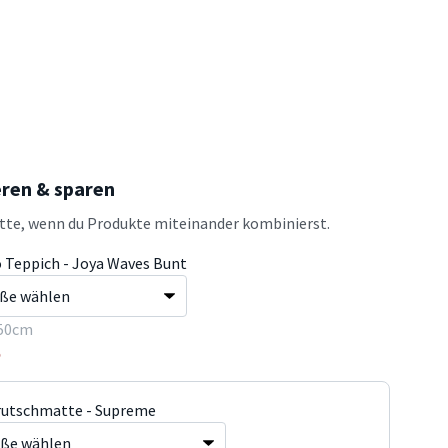
eren & sparen
atte, wenn du Produkte miteinander kombinierst.
 Teppich - Joya Waves Bunt
50cm
5
rutschmatte - Supreme