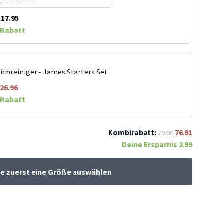
17.95
Rabatt
ichreiniger - James Starters Set
26.96
Rabatt
Kombirabatt:
76.91
79.90
Deine Ersparnis
2.99
te zuerst eine Größe auswählen