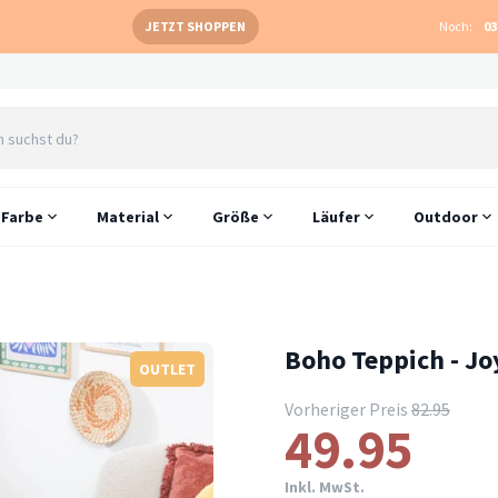
JETZT SHOPPEN
Noch:
03
Farbe
Material
Größe
Läufer
Outdoor
Boho Teppich - J
OUTLET
Vorheriger Preis
82.95
49.95
Inkl. MwSt.