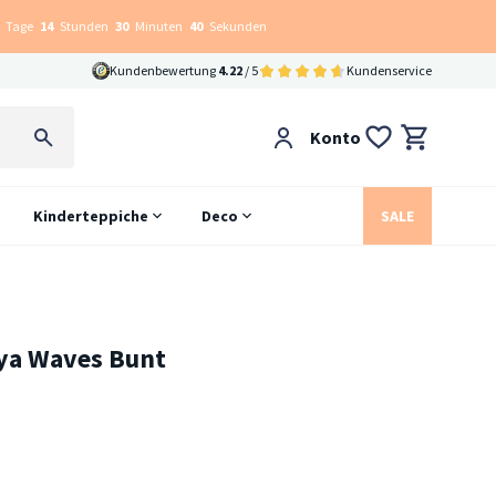
Tage
14
Stunden
30
Minuten
39
Sekunden
Kundenbewertung
4.22
/ 5
Kundenservice
Konto
Kinderteppiche
Deco
SALE
oya Waves Bunt