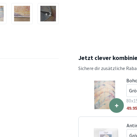
+ 2
Jetzt clever kombini
Sichere dir zusätzliche Rab
Boho
80x1
+
49.9
Anti