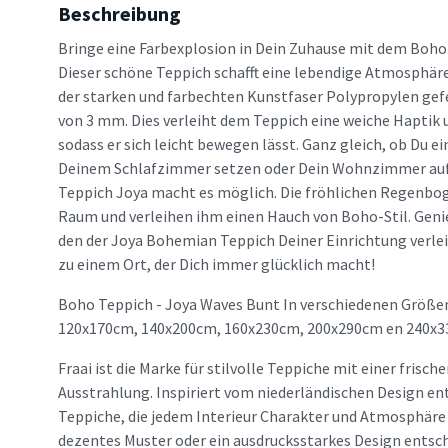
Beschreibung
Bringe eine Farbexplosion in Dein Zuhause mit dem Boho
Dieser schöne Teppich schafft eine lebendige Atmosphäre
der starken und farbechten Kunstfaser Polypropylen gefe
von 3 mm. Dies verleiht dem Teppich eine weiche Haptik 
sodass er sich leicht bewegen lässt. Ganz gleich, ob Du e
Deinem Schlafzimmer setzen oder Dein Wohnzimmer au
Teppich Joya macht es möglich. Die fröhlichen Regenbo
Raum und verleihen ihm einen Hauch von Boho-Stil. Geni
den der Joya Bohemian Teppich Deiner Einrichtung verle
zu einem Ort, der Dich immer glücklich macht!
Boho Teppich - Joya Waves Bunt In verschiedenen Größen
120x170cm, 140x200cm, 160x230cm, 200x290cm en 240x3
Fraai ist die Marke für stilvolle Teppiche mit einer frisc
Ausstrahlung. Inspiriert vom niederländischen Design en
Teppiche, die jedem Interieur Charakter und Atmosphäre v
dezentes Muster oder ein ausdrucksstarkes Design entsche