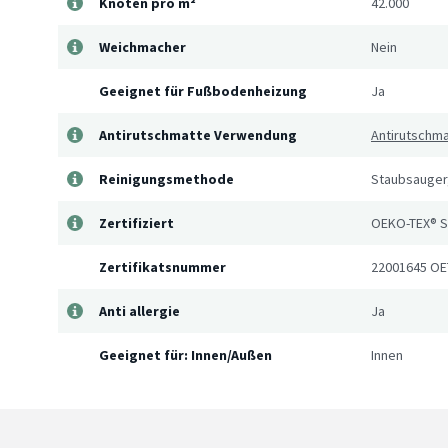
Knoten pro m²
42.000
Weichmacher
Nein
Geeignet für Fußbodenheizung
Ja
Antirutschmatte Verwendung
Antirutschma
Reinigungsmethode
Staubsauger,
Zertifiziert
OEKO-TEX® 
Zertifikatsnummer
22001645 OE
Anti allergie
Ja
Geeignet für: Innen/Außen
Innen