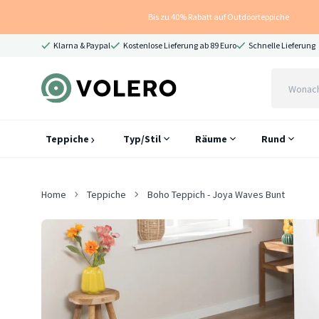
Bis zu 40% Rabatt auf Outdoorteppiche
Klarna & Paypal
Kostenlose Lieferung ab 89 Euro
Schnelle Lieferung
Teppiche
Typ/Stil
Räume
Rund
Home
Teppiche
Boho Teppich - Joya Waves Bunt