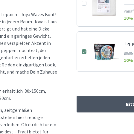
vanaf
 Teppich - Joya Waves Bunt!
10
% 
 in jedem Raum. Joya ist aus
rtigt und hat eine Dicke
und ein geringes Gewicht,
inen verspielten Akzent in
Tepp
fpeppen möchtest, der
29.95
genfarben erhellen jeden
10
% 
eße den einzigartigen Look,
iht, und mache Dein Zuhause
 erhältlich: 80x150cm,
30cm.
Bit
hen, zeitgemäßen
tstehen hier trendige
erleihen. Ob du dich für ein
idest – Fraai bietet für