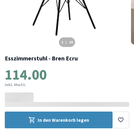
1
/
10
Esszimmerstuhl - Bren Ecru
114.00
Inkl. MwSt.
In den Warenkorb legen