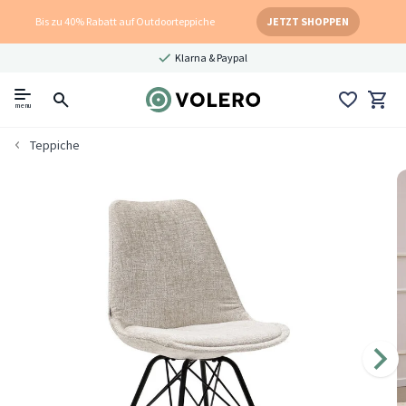
Bis zu 40% Rabatt auf Outdoorteppiche
JETZT SHOPPEN
Klarna & Paypal
menu
Teppiche