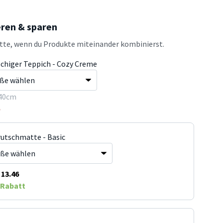
eren & sparen
atte, wenn du Produkte miteinander kombinierst.
schiger Teppich - Cozy Creme
40cm
5
rutschmatte - Basic
13.46
Rabatt