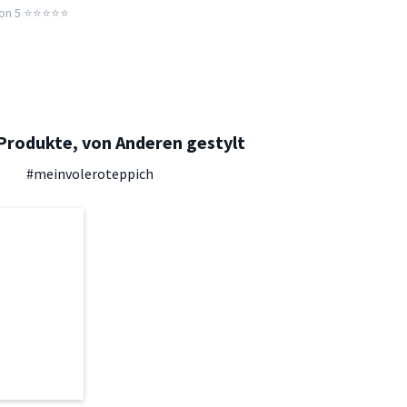
n 5 ⭐️⭐️⭐️⭐️⭐️
Produkte, von Anderen gestylt
#meinvoleroteppich