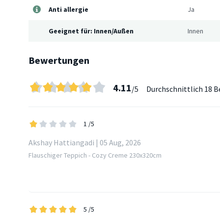
Anti allergie
Ja
Geeignet für: Innen/Außen
Innen
Bewertungen
4.11
/5
Durchschnittlich
18 B
1
/5
Akshay Hattiangadi | 05 Aug, 2026
Flauschiger Teppich - Cozy Creme 230x320cm
5
/5