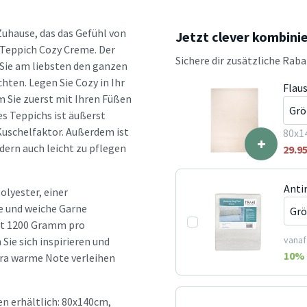
Zuhause, das das Gefühl von
Jetzt clever kombini
-Teppich Cozy Creme. Der
Sichere dir zusätzliche Rab
 Sie am liebsten den ganzen
ten. Legen Sie Cozy in Ihr
Flau
m Sie zuerst mit Ihren Füßen
es Teppichs ist äußerst
Kuschelfaktor. Außerdem ist
80x1
+
dern auch leicht zu pflegen
29.9
Anti
olyester, einer
e und weiche Garne
egt 1200 Gramm pro
vanaf
Sie sich inspirieren und
10
% 
tra warme Note verleihen
n erhältlich: 80x140cm,