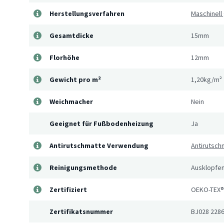
Herstellungsverfahren
Maschinell
Gesamtdicke
15mm
Florhöhe
12mm
Gewicht pro m²
1,20kg/m²
Weichmacher
Nein
Geeignet für Fußbodenheizung
Ja
Antirutschmatte Verwendung
Antirutsch
Reinigungsmethode
Ausklopfen
Zertifiziert
OEKO-TEX®
Zertifikatsnummer
BJ028 228