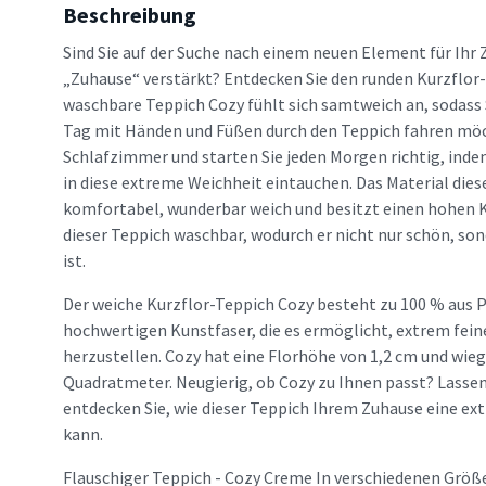
Beschreibung
Sind Sie auf der Suche nach einem neuen Element für Ihr 
„Zuhause“ verstärkt? Entdecken Sie den runden Kurzflor
waschbare Teppich Cozy fühlt sich samtweich an, sodass
Tag mit Händen und Füßen durch den Teppich fahren möch
Schlafzimmer und starten Sie jeden Morgen richtig, inde
in diese extreme Weichheit eintauchen. Das Material dies
komfortabel, wunderbar weich und besitzt einen hohen 
dieser Teppich waschbar, wodurch er nicht nur schön, son
ist.
Der weiche Kurzflor-Teppich Cozy besteht zu 100 % aus P
hochwertigen Kunstfaser, die es ermöglicht, extrem fein
herzustellen. Cozy hat eine Florhöhe von 1,2 cm und wi
Quadratmeter. Neugierig, ob Cozy zu Ihnen passt? Lassen 
entdecken Sie, wie dieser Teppich Ihrem Zuhause eine ex
kann.
Flauschiger Teppich - Cozy Creme In verschiedenen Größe