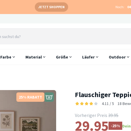
JETZT SHOPPEN
Noch:
04
Farbe
Material
Größe
Läufer
Outdoor
Flauschiger Teppi
25% RABATT
4.11 / 5
18 Bew
Vorheriger Preis
39.95
29.95
-25%
Dein