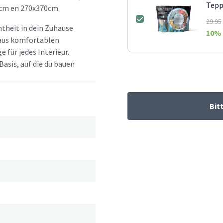
Tepp
cm en 270x370cm.
29.95
htheit in dein Zuhause
10
% 
d aus komfortablen
e für jedes Interieur.
Basis, auf die du bauen
Bit