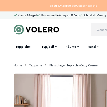
Bis zu 40% Rabatt auf Outdoorteppiche
Klarna & Paypal
Kostenlose Lieferung ab 89 Euro
Schnelle Lieferung
Teppiche
Typ/Stil
Räume
Rund
Home
Teppiche
Flauschiger Teppich - Cozy Creme