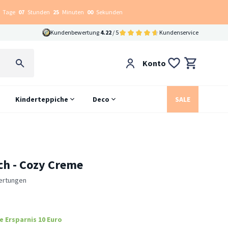
Tage
07
Stunden
24
Minuten
59
Sekunden
Kundenbewertung
4.22
/ 5
Kundenservice
Konto
Kinderteppiche
Deco
SALE
ch - Cozy Creme
ertungen
e Ersparnis 10 Euro