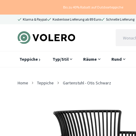
Bis zu 40% Rabatt auf Outdoorteppiche
Klarna & Paypal
Kostenlose Lieferung ab 89 Euro
Schnelle Lieferung
Teppiche
Typ/Stil
Räume
Rund
Home
Teppiche
Gartenstuhl - Otis Schwarz