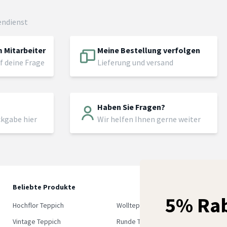
endienst
 Mitarbeiter
Meine Bestellung verfolgen
f deine Frage
Lieferung und versand
Haben Sie Fragen?
ckgabe hier
Wir helfen Ihnen gerne weiter
Beliebte Produkte
5
5% Rab
M
Hochflor Teppich
Wollteppich
K
Vintage Teppich
Runde Teppich