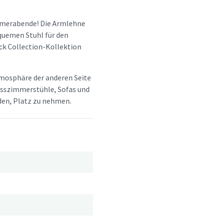
ommerabende! Die Armlehne
quemen Stuhl für den
ick Collection-Kollektion
tmosphäre der anderen Seite
 Esszimmerstühle, Sofas und
aden, Platz zu nehmen.