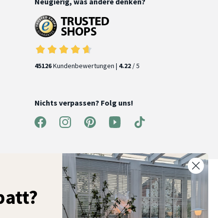
Neugierig, was andere denken?
45126
Kundenbewertungen |
4.22
/ 5
Nichts verpassen? Folg uns!
% Rabatt auf deine erste Bestellung
att?
elde dich für unseren Newsletter an und entdecke neue
ollektionen, Angebote und Wohnideen als Erstes