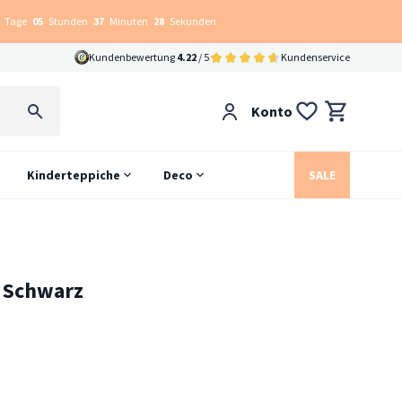
Tage
05
Stunden
37
Minuten
27
Sekunden
Kundenbewertung
4.22
/ 5
Kundenservice
Konto
Kinderteppiche
Deco
SALE
s Schwarz