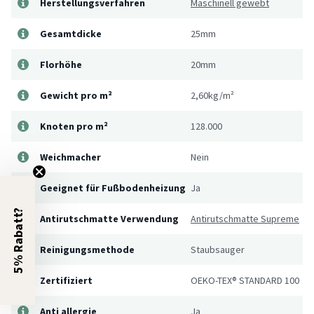
Herstellungsverfahren
Maschinell gewebt
Gesamtdicke
25mm
Florhöhe
20mm
Gewicht pro m²
2,60kg/m²
Knoten pro m²
128.000
Weichmacher
Nein
Geeignet für Fußbodenheizung
Ja
5% Rabatt?
Antirutschmatte Verwendung
Antirutschmatte Supreme
Reinigungsmethode
Staubsauger
Zertifiziert
OEKO-TEX® STANDARD 100
Anti allergie
Ja