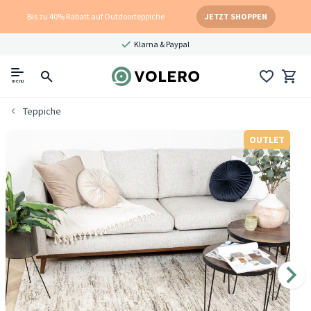
Bis zu 40% Rabatt auf Outdoorteppiche
JETZT SHOPPEN
Klarna & Paypal
menu
Teppiche
OUTLET