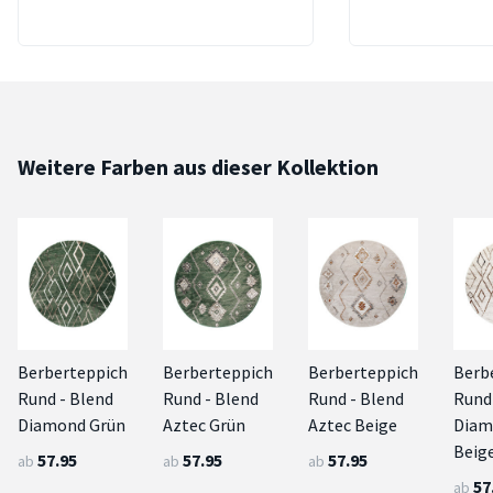
Weitere Farben aus dieser Kollektion
Berberteppich
Berberteppich
Berberteppich
Berb
Rund - Blend
Rund - Blend
Rund - Blend
Rund
Diamond Grün
Aztec Grün
Aztec Beige
Diam
Beig
57.95
57.95
57.95
ab
ab
ab
57
ab