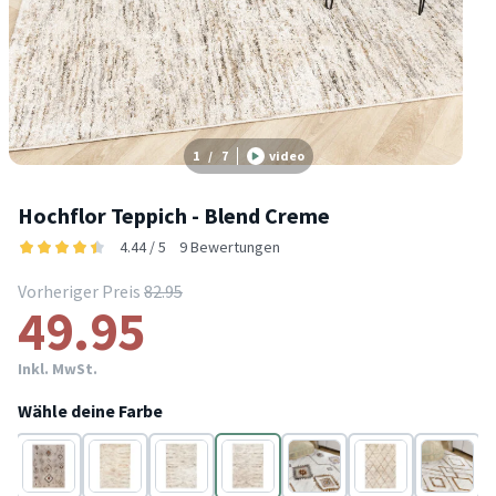
1
/
7
video
Hochflor Teppich - Blend Creme
4.44 / 5
9 Bewertungen
Vorheriger Preis
82.95
49.95
Inkl. MwSt.
Wähle deine Farbe