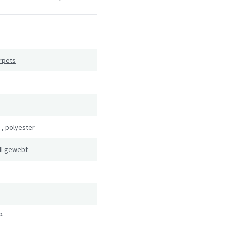
rpets
,
polyester
ll gewebt
²