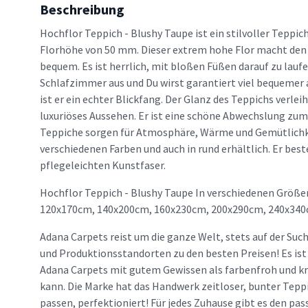
Beschreibung
Hochflor Teppich - Blushy Taupe ist ein stilvoller Teppic
Florhöhe von 50 mm. Dieser extrem hohe Flor macht den
bequem. Es ist herrlich, mit bloßen Füßen darauf zu laufe
Schlafzimmer aus und Du wirst garantiert viel bequeme
ist er ein echter Blickfang. Der Glanz des Teppichs verle
luxuriöses Aussehen. Er ist eine schöne Abwechslung zu
Teppiche sorgen für Atmosphäre, Wärme und Gemütlichkei
verschiedenen Farben und auch in rund erhältlich. Er best
pflegeleichten Kunstfaser.
Hochflor Teppich - Blushy Taupe In verschiedenen Größen
120x170cm, 140x200cm, 160x230cm, 200x290cm, 240x340
Adana Carpets reist um die ganze Welt, stets auf der Suc
und Produktionsstandorten zu den besten Preisen! Es ist
Adana Carpets mit gutem Gewissen als farbenfroh und kr
kann. Die Marke hat das Handwerk zeitloser, bunter Teppi
passen, perfektioniert! Für jedes Zuhause gibt es den p