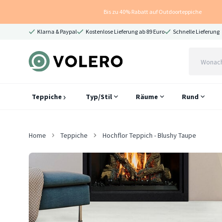
Bis zu 40% Rabatt auf Outdoorteppiche
Klarna & Paypal
Kostenlose Lieferung ab 89 Euro
Schnelle Lieferung
Teppiche
Typ/Stil
Räume
Rund
Home
Teppiche
Hochflor Teppich - Blushy Taupe