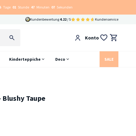
5
Tage
01
Stunde
47
Minuten
06
Sekunden
Kundenbewertung
4.22
/ 5
Kundenservice
Konto
Kinderteppiche
Deco
SALE
- Blushy Taupe