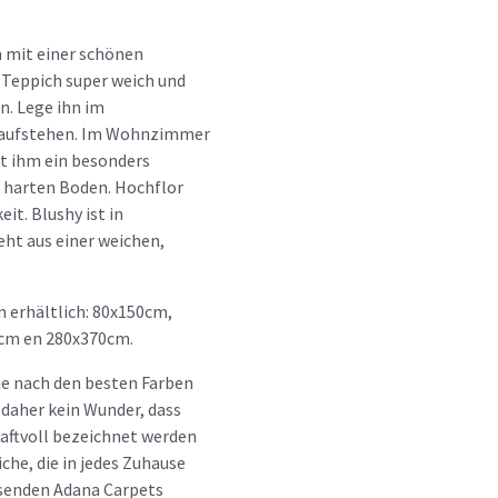
h mit einer schönen
 Teppich super weich und
n. Lege ihn im
r aufstehen. Im Wohnzimmer
iht ihm ein besonders
m harten Boden. Hochflor
t. Blushy ist in
eht aus einer weichen,
 erhältlich: 80x150cm,
cm en 280x370cm.
he nach den besten Farben
 daher kein Wunder, dass
aftvoll bezeichnet werden
che, die in jedes Zuhause
assenden Adana Carpets