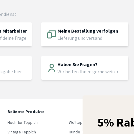
endienst
 Mitarbeiter
Meine Bestellung verfolgen
f deine Frage
Lieferung und versand
Haben Sie Fragen?
ckgabe hier
Wir helfen Ihnen gerne weiter
Beliebte Produkte
5
5% Rab
M
Hochflor Teppich
Wollteppich
K
Vintage Teppich
Runde Teppich