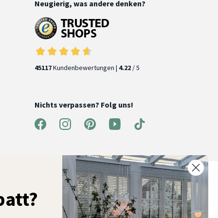
Neugierig, was andere denken?
45117
Kundenbewertungen |
4.22
/ 5
Nichts verpassen? Folg uns!
% Rabatt auf deine erste Bestellung
att?
elde dich für unseren Newsletter an und entdecke neue
ollektionen, Angebote und Wohnideen als Erstes