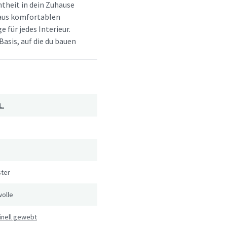
htheit in dein Zuhause
d aus komfortablen
e für jedes Interieur.
Basis, auf die du bauen
L.
ster
olle
inell gewebt