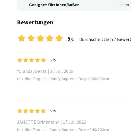
Geeignet für: Innen/Außen
Innen
Bewertungen
5
/5
Durchschnittlich
7 Bewer
5
/5
Yolanda Arents | 20 Jul, 2026
Hochflor Teppich - Comfy Supreme Beige 160x230cm
5
/5
JANETTE Brinkmann | 17 Jul, 2026
Hochflor Teppich - Comfy Supreme Beige 140x200cm