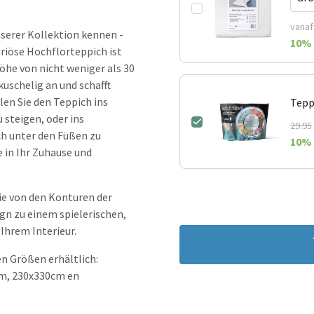
vanaf
nserer Kollektion kennen -
10
% 
riöse Hochflorteppich ist
öhe von nicht weniger als 30
uschelig an und schafft
en Sie den Teppich ins
Tepp
steigen, oder ins
29.95
h unter den Füßen zu
10
% 
 in Ihr Zuhause und
ie von den Konturen der
ign zu einem spielerischen,
Ihrem Interieur.
n Größen erhältlich:
m, 230x330cm en