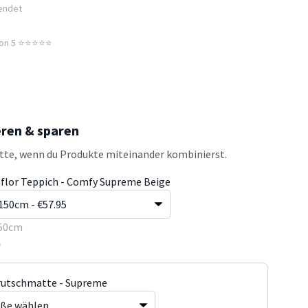
sendet
n 5 ⭐️⭐️⭐️⭐️⭐️
eren & sparen
atte, wenn du Produkte miteinander kombinierst.
flor Teppich - Comfy Supreme Beige
50cm
5
rutschmatte - Supreme