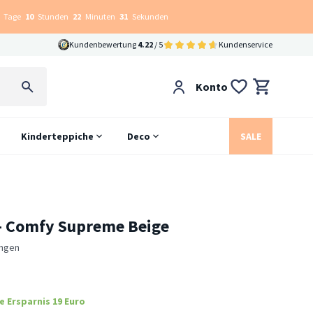
Tage
10
Stunden
22
Minuten
30
Sekunden
Kundenbewertung
4.22
/ 5
Kundenservice
Konto
Kinderteppiche
Deco
SALE
 - Comfy Supreme Beige
ngen
e Ersparnis 19 Euro