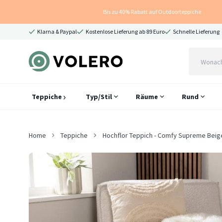
Bis zu 40% Rabatt auf Outdoorteppiche
Klarna & Paypal
Kostenlose Lieferung ab 89 Euro
Schnelle Lieferung
Teppiche
Typ/Stil
Räume
Rund
Home
Teppiche
Hochflor Teppich - Comfy Supreme Beig