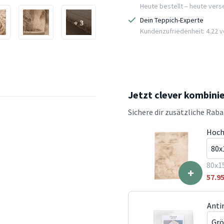
Heute bestellt – heute ver
Dein Teppich-Experte
+ 3
Kundenzufriedenheit: 4.22 vo
Jetzt clever kombini
Sichere dir zusätzliche Rab
Hoch
80x1
+
57.9
Anti