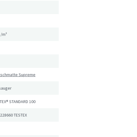
g/m²
utschmatte Supreme
sauger
TEX® STANDARD 100
 228660 TESTEX