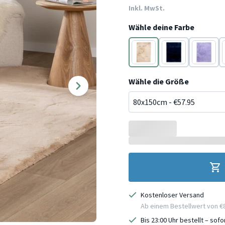
Inkl. MwSt.
Wähle deine Farbe
Beige
Blau
Lila
Wähle die Größe
Kostenloser Versand
Ab einem Bestellwert von €
Bis 23:00 Uhr bestellt – sof