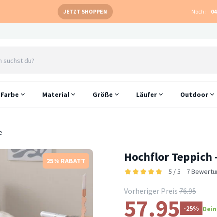
JETZT SHOPPEN
Noch:
04
Farbe
Material
Größe
Läufer
Outdoor
e
Hochflor Teppich
25% RABATT
5 / 5
7 Bewertu
Vorheriger Preis
76.95
57.95
-25%
Dein