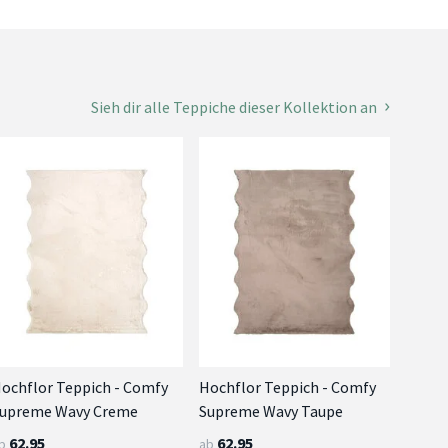
Sieh dir alle Teppiche dieser Kollektion an
ochflor Teppich - Comfy
Hochflor Teppich - Comfy
upreme Wavy Creme
Supreme Wavy Taupe
62.95
62.95
b
ab