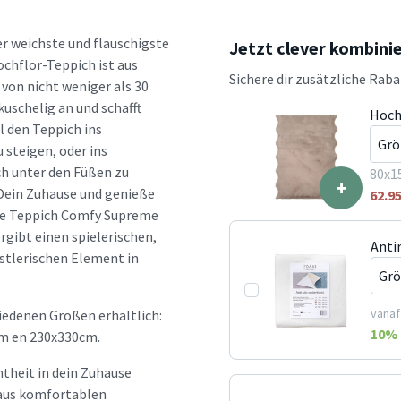
r weichste und flauschigste
Jetzt clever kombini
ochflor-Teppich ist aus
Sichere dir zusätzliche Rab
von nicht weniger als 30
uschelig an und schafft
Hoch
l den Teppich ins
steigen, oder ins
h unter den Füßen zu
80x1
+
Dein Zuhause und genieße
62.9
che Teppich Comfy Supreme
rgibt einen spielerischen,
Anti
stlerischen Element in
vanaf
iedenen Größen erhältlich:
10
% 
m en 230x330cm.
htheit in dein Zuhause
d aus komfortablen