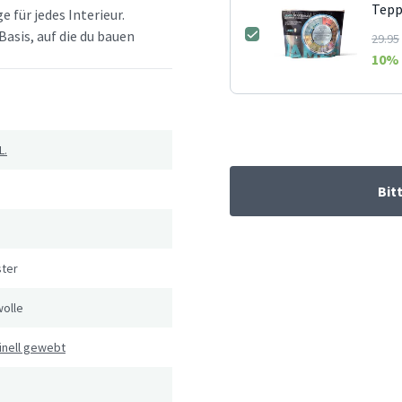
Tepp
e für jedes Interieur.
Basis, auf die du bauen
29.95
10
% 
L.
Bit
ster
olle
inell gewebt