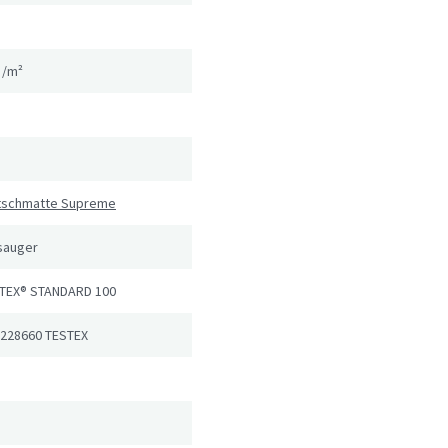
g/m²
utschmatte Supreme
sauger
TEX® STANDARD 100
 228660 TESTEX