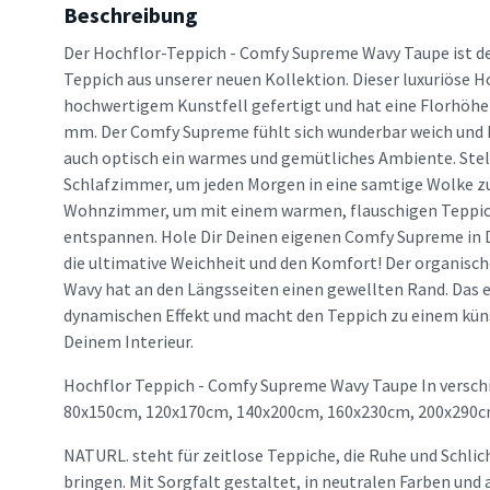
Beschreibung
Der Hochflor-Teppich - Comfy Supreme Wavy Taupe ist de
Teppich aus unserer neuen Kollektion. Dieser luxuriöse H
hochwertigem Kunstfell gefertigt und hat eine Florhöhe 
mm. Der Comfy Supreme fühlt sich wunderbar weich und k
auch optisch ein warmes und gemütliches Ambiente. Stel
Schlafzimmer, um jeden Morgen in eine samtige Wolke zu 
Wohnzimmer, um mit einem warmen, flauschigen Teppic
entspannen. Hole Dir Deinen eigenen Comfy Supreme in 
die ultimative Weichheit und den Komfort! Der organis
Wavy hat an den Längsseiten einen gewellten Rand. Das e
dynamischen Effekt und macht den Teppich zu einem kün
Deinem Interieur.
Hochflor Teppich - Comfy Supreme Wavy Taupe In versch
80x150cm, 120x170cm, 140x200cm, 160x230cm, 200x290c
NATURL. steht für zeitlose Teppiche, die Ruhe und Schlic
bringen. Mit Sorgfalt gestaltet, in neutralen Farben un