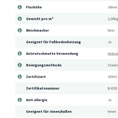
Florhöhe
30mm
Gewicht pro m²
2,00k
Weichmacher
Nein
Geeignet für Fußbodenheizung
Ja
Antirutschmatte Verwendung
Antir
Reinigungsmethode
Staub
Zertifiziert
OEKO-
Zertifikatsnummer
BJ028
Anti allergie
Ja
Geeignet für: Innen/Außen
Innen