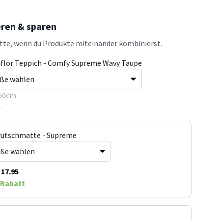
eren & sparen
atte, wenn du Produkte miteinander kombinierst.
flor Teppich - Comfy Supreme Wavy Taupe
50cm
5
rutschmatte - Supreme
17.95
Rabatt