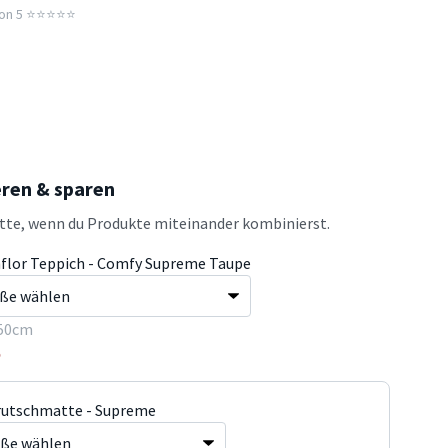
n 5 ⭐️⭐️⭐️⭐️⭐️
eren & sparen
atte, wenn du Produkte miteinander kombinierst.
flor Teppich - Comfy Supreme Taupe
50cm
5
rutschmatte - Supreme