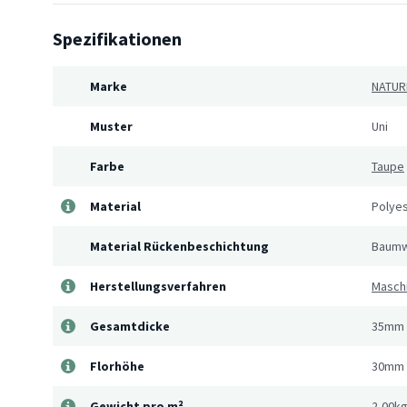
Spezifikationen
Marke
NATUR
Muster
Uni
Farbe
Taupe
Material
Polye
Material Rückenbeschichtung
Baumw
Herstellungsverfahren
Masch
Gesamtdicke
35mm
Florhöhe
30mm
Gewicht pro m²
2,00k