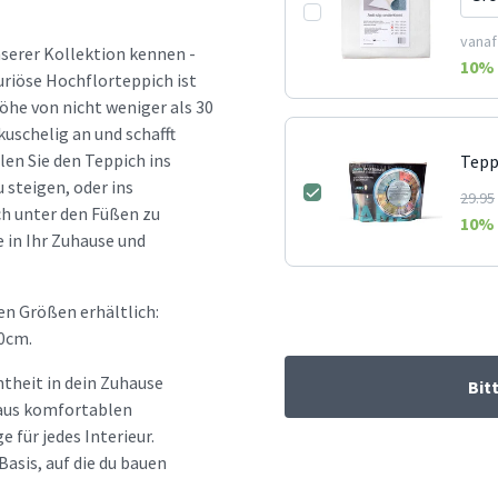
vanaf
nserer Kollektion kennen -
10
% 
riöse Hochflorteppich ist
öhe von nicht weniger als 30
uschelig an und schafft
en Sie den Teppich ins
Tepp
steigen, oder ins
29.95
h unter den Füßen zu
10
% 
 in Ihr Zuhause und
n Größen erhältlich:
0cm.
htheit in dein Zuhause
Bit
d aus komfortablen
e für jedes Interieur.
Basis, auf die du bauen