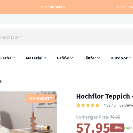
JETZT SHOPPEN
Noch:
05
Farbe
Material
Größe
Läufer
Outdoor
e
Hochflor Teppich
25% RABATT
4.93 / 5
67 Bew
Vorheriger Preis
76.95
57.95
-25%
Dein