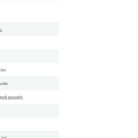
L.
ster
olle
inell gewebt
g/m²