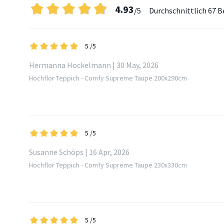
4.93
/5
Durchschnittlich
67 B
5
/5
Hermanna Hockelmann | 30 May, 2026
Hochflor Teppich - Comfy Supreme Taupe 200x290cm
5
/5
Susanne Schöps | 16 Apr, 2026
Hochflor Teppich - Comfy Supreme Taupe 230x330cm
5
/5