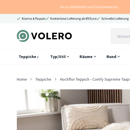
Bis zu 40% Rabatt auf Outdoorteppiche
Klarna & Paypal
Kostenlose Lieferung ab 89 Euro
Schnelle Lieferung
Teppiche
Typ/Stil
Räume
Rund
Home
Teppiche
Hochflor Teppich - Comfy Supreme Taup