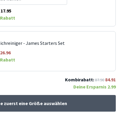
17.95
Rabatt
ichreiniger - James Starters Set
26.96
Rabatt
Kombirabatt:
84.91
87.90
Deine Ersparnis
2.99
te zuerst eine Größe auswählen