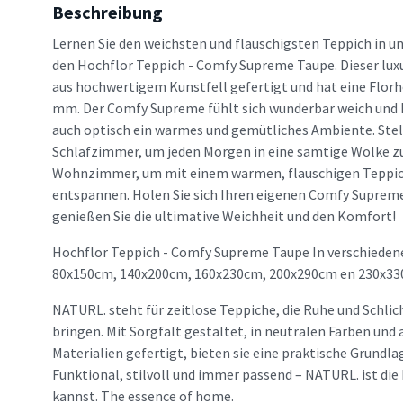
Beschreibung
Lernen Sie den weichsten und flauschigsten Teppich in u
den Hochflor Teppich - Comfy Supreme Taupe. Dieser luxu
aus hochwertigem Kunstfell gefertigt und hat eine Florh
mm. Der Comfy Supreme fühlt sich wunderbar weich und k
auch optisch ein warmes und gemütliches Ambiente. Stell
Schlafzimmer, um jeden Morgen in eine samtige Wolke zu 
Wohnzimmer, um mit einem warmen, flauschigen Teppic
entspannen. Holen Sie sich Ihren eigenen Comfy Supreme
genießen Sie die ultimative Weichheit und den Komfort!
Hochflor Teppich - Comfy Supreme Taupe In verschiedene
80x150cm, 140x200cm, 160x230cm, 200x290cm en 230x33
NATURL. steht für zeitlose Teppiche, die Ruhe und Schlic
bringen. Mit Sorgfalt gestaltet, in neutralen Farben un
Materialien gefertigt, bieten sie eine praktische Grundlag
Funktional, stilvoll und immer passend – NATURL. ist die 
kannst. The essence of home.