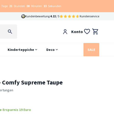
Tage
21
Stunden
38
Minuten
11
Sekunden
Kundenbewertung
4.22
/ 5
Kundenservice
Konto
Kinderteppiche
Deco
SALE
 - Comfy Supreme Taupe
ertungen
e Ersparnis 19 Euro