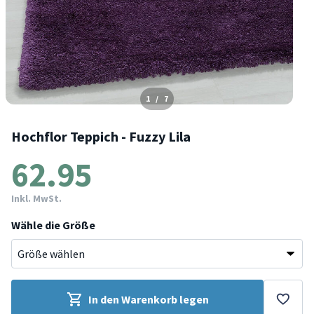
1
/
7
Hochflor Teppich - Fuzzy Lila
62.95
Inkl. MwSt.
Wähle die Größe
In den Warenkorb legen