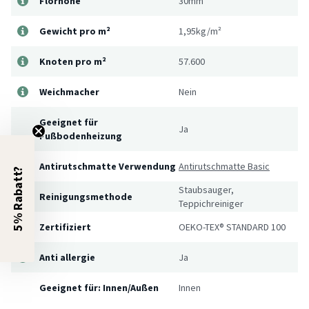
Florhöhe
30mm
Gewicht pro m²
1,95kg/m²
Knoten pro m²
57.600
Weichmacher
Nein
Geeignet für
Ja
Fußbodenheizung
Antirutschmatte Verwendung
Antirutschmatte Basic
5% Rabatt?
Staubsauger,
Reinigungsmethode
Teppichreiniger
Zertifiziert
OEKO-TEX® STANDARD 100
Anti allergie
Ja
Geeignet für: Innen/Außen
Innen