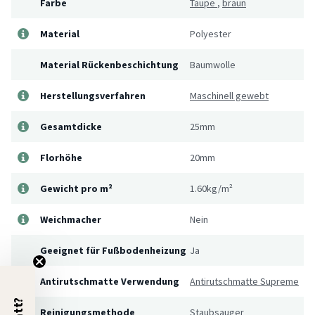
Farbe
Taupe
,
braun
Material
Polyester
Material Rückenbeschichtung
Baumwolle
Herstellungsverfahren
Maschinell gewebt
Gesamtdicke
25mm
Florhöhe
20mm
Gewicht pro m²
1.60kg/m²
Weichmacher
Nein
Geeignet für Fußbodenheizung
Ja
Antirutschmatte Verwendung
Antirutschmatte Supreme
Reinigungsmethode
Staubsauger