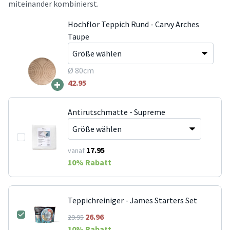
miteinander kombinierst.
Hochflor Teppich Rund - Carvy Arches
Taupe
Ø 80cm
+
42.95
Antirutschmatte - Supreme
17.95
vanaf
10
% Rabatt
Teppichreiniger - James Starters Set
26.96
29.95
10
% Rabatt