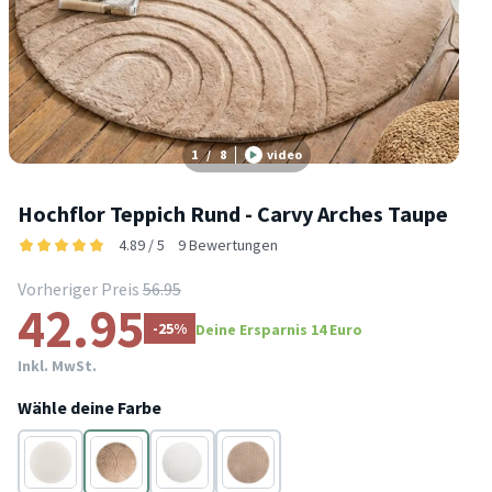
1
/
8
video
Hochflor Teppich Rund - Carvy Arches Taupe
4.89 / 5
9 Bewertungen
Vorheriger Preis
56.95
42.95
-25%
Deine Ersparnis 14 Euro
Inkl. MwSt.
Wähle deine Farbe