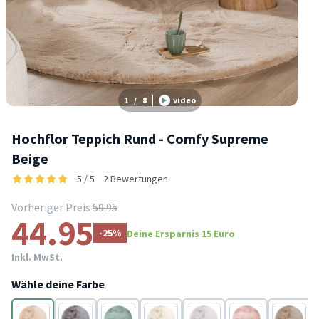
1
/
8
video
Hochflor Teppich Rund - Comfy Supreme
Beige
5 / 5
2 Bewertungen
Vorheriger Preis
59.95
44.95
-25%
Deine Ersparnis 15 Euro
Inkl. MwSt.
Wähle deine Farbe