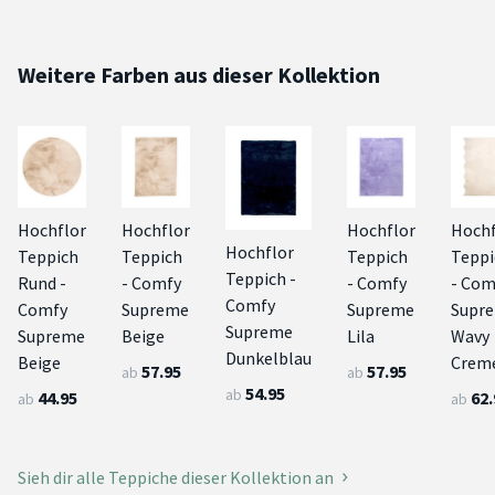
Weitere Farben aus dieser Kollektion
Hochflor
Hochflor
Hochflor
Hochf
Hochflor
Teppich
Teppich
Teppich
Teppi
Teppich -
Rund -
- Comfy
- Comfy
- Com
Comfy
Comfy
Supreme
Supreme
Supr
Supreme
Supreme
Beige
Lila
Wavy
Dunkelblau
Beige
Crem
57.95
57.95
ab
ab
54.95
ab
44.95
62.
ab
ab
Sieh dir alle Teppiche dieser Kollektion an