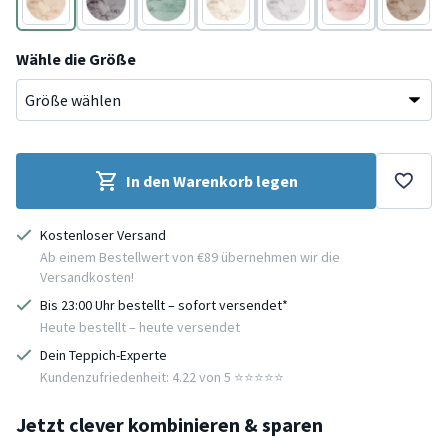
Beige
Anthrazit
Türkis
Creme
Grau
Rosa
Taupe
Wähle die Größe
In den Warenkorb legen
Kostenloser Versand
Ab einem Bestellwert von €89 übernehmen wir die
Versandkosten!
Bis 23:00 Uhr bestellt – sofort versendet*
Heute bestellt – heute versendet
Dein Teppich-Experte
Kundenzufriedenheit: 4.22 von 5 ⭐️⭐️⭐️⭐️⭐️
Jetzt clever kombinieren & sparen