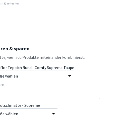
n 5 ⭐️⭐️⭐️⭐️⭐️
eren & sparen
atte, wenn du Produkte miteinander kombinierst.
flor Teppich Rund - Comfy Supreme Taupe
cm
5
rutschmatte - Supreme