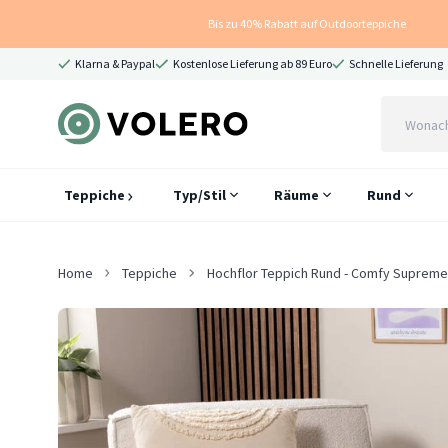
Bis zu 40% Rabatt auf Outdoorteppiche
Klarna & Paypal
Kostenlose Lieferung ab 89 Euro
Schnelle Lieferung
Teppiche
Typ/Stil
Räume
Rund
Home
Teppiche
Hochflor Teppich Rund - Comfy Supreme