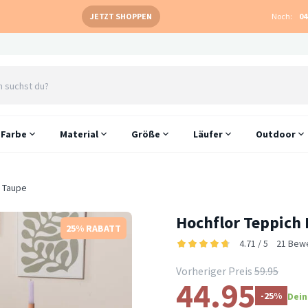
JETZT SHOPPEN
Noch:
04
Farbe
Material
Größe
Läufer
Outdoor
 Taupe
Hochflor Teppich
25% RABATT
4.71 / 5
21 Bew
Vorheriger Preis
59.95
44.95
-25%
Dein