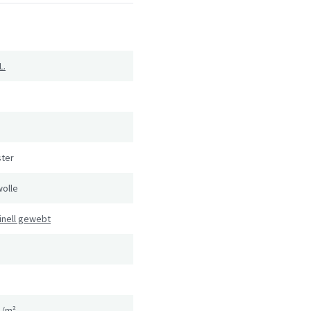
L.
ster
olle
inell gewebt
g/m²