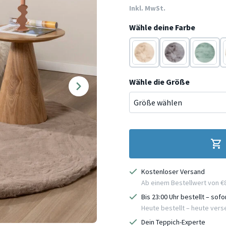
Inkl. MwSt.
Wähle deine Farbe
Beige
Anthrazit
Türkis
Wähle die Größe
Kostenloser Versand
Ab einem Bestellwert von €
Bis 23:00 Uhr bestellt – sof
Heute bestellt – heute ver
Dein Teppich-Experte