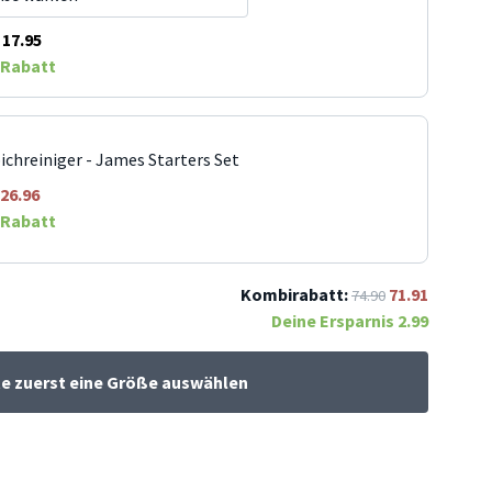
17.95
Rabatt
ichreiniger - James Starters Set
26.96
Rabatt
Kombirabatt:
71.91
74.90
Deine Ersparnis
2.99
te zuerst eine Größe auswählen