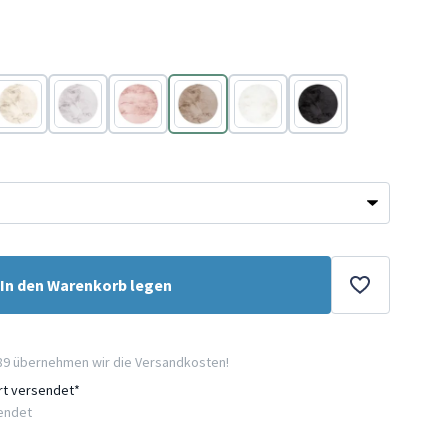
Creme
Grau
Rosa
Taupe
Weiß
Schwarz
In den Warenkorb legen
89 übernehmen wir die Versandkosten!
ort versendet*
sendet