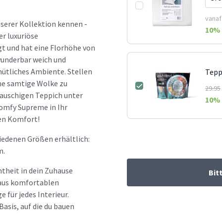
vanaf
nserer Kollektion kennen -
10
% 
r luxuriöse
gt und hat eine Florhöhe von
wunderbar weich und
mütliches Ambiente. Stellen
Tepp
ine samtige Wolke zu
29.95
auschigen Teppich unter
10
% 
Comfy Supreme in Ihr
den Komfort!
iedenen Größen erhältlich:
m.
htheit in dein Zuhause
Bit
d aus komfortablen
e für jedes Interieur.
Basis, auf die du bauen