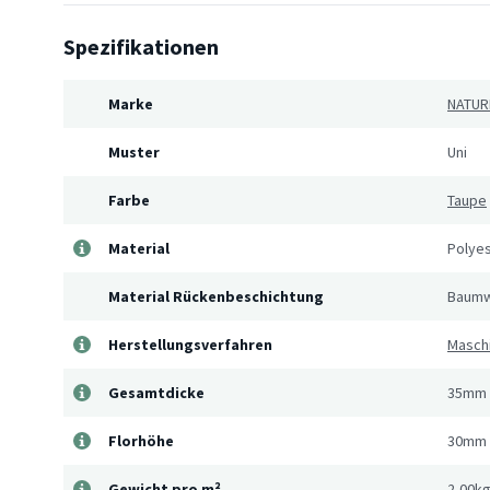
Spezifikationen
Marke
NATUR
Muster
Uni
Farbe
Taupe
Material
Polye
Material Rückenbeschichtung
Baumw
Herstellungsverfahren
Masch
Gesamtdicke
35mm
Florhöhe
30mm
Gewicht pro m²
2,00k