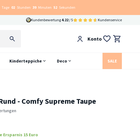
Tage
02
Stunden
39
Minuten
50
Sekunden
Kundenbewertung
4.22
/ 5
Kundenservice
Konto
Kinderteppiche
Deco
SALE
 Rund - Comfy Supreme Taupe
ertungen
e Ersparnis 15 Euro