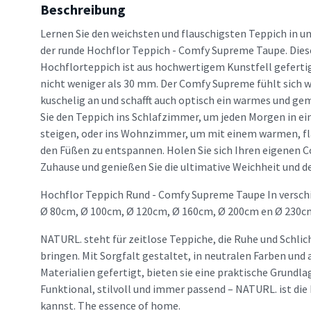
Beschreibung
Lernen Sie den weichsten und flauschigsten Teppich in u
der runde Hochflor Teppich - Comfy Supreme Taupe. Diese
Hochflorteppich ist aus hochwertigem Kunstfell geferti
nicht weniger als 30 mm. Der Comfy Supreme fühlt sich 
kuschelig an und schafft auch optisch ein warmes und ge
Sie den Teppich ins Schlafzimmer, um jeden Morgen in e
steigen, oder ins Wohnzimmer, um mit einem warmen, fl
den Füßen zu entspannen. Holen Sie sich Ihren eigenen 
Zuhause und genießen Sie die ultimative Weichheit und 
Hochflor Teppich Rund - Comfy Supreme Taupe In versch
Ø 80cm, Ø 100cm, Ø 120cm, Ø 160cm, Ø 200cm en Ø 230c
NATURL. steht für zeitlose Teppiche, die Ruhe und Schlic
bringen. Mit Sorgfalt gestaltet, in neutralen Farben un
Materialien gefertigt, bieten sie eine praktische Grundlag
Funktional, stilvoll und immer passend – NATURL. ist die 
kannst. The essence of home.