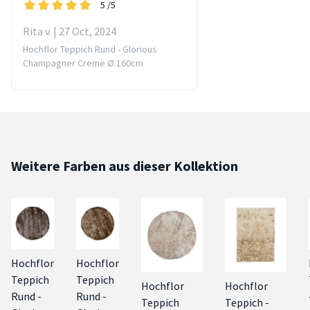
5
/5
Rita v. | 27 Oct, 2024
Hochflor Teppich Rund - Glorious
Champagner Creme Ø 160cm
Weitere Farben aus dieser Kollektion
Hochflor
Hochflor
Teppich
Teppich
Hochflor
Hochflor
Rund -
Rund -
Teppich
Teppich -