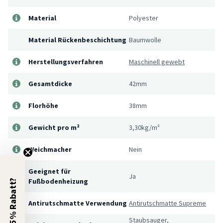
Material
Polyester
Material Rückenbeschichtung
Baumwolle
Herstellungsverfahren
Maschinell gewebt
Gesamtdicke
42mm
Florhöhe
38mm
Gewicht pro m²
3,30kg/m²
Weichmacher
Nein
Geeignet für
Ja
Fußbodenheizung
5% Rabatt?
Antirutschmatte Verwendung
Antirutschmatte Supreme
Staubsauger,