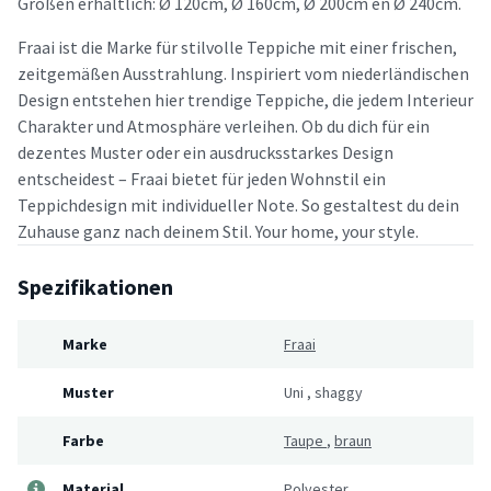
Größen erhältlich: Ø 120cm, Ø 160cm, Ø 200cm en Ø 240cm.
Fraai ist die Marke für stilvolle Teppiche mit einer frischen,
zeitgemäßen Ausstrahlung. Inspiriert vom niederländischen
Design entstehen hier trendige Teppiche, die jedem Interieur
Charakter und Atmosphäre verleihen. Ob du dich für ein
dezentes Muster oder ein ausdrucksstarkes Design
entscheidest – Fraai bietet für jeden Wohnstil ein
Teppichdesign mit individueller Note. So gestaltest du dein
Zuhause ganz nach deinem Stil. Your home, your style.
Spezifikationen
Marke
Fraai
Muster
Uni
,
shaggy
Farbe
Taupe
,
braun
Material
Polyester