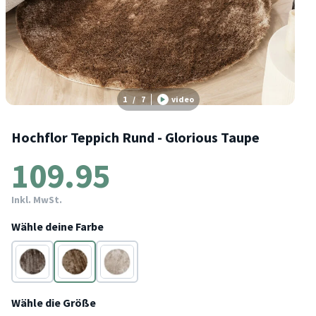
1
/
7
video
Hochflor Teppich Rund - Glorious Taupe
109.95
Inkl. MwSt.
Wähle deine Farbe
Grau
Taupe
Creme
Wähle die Größe