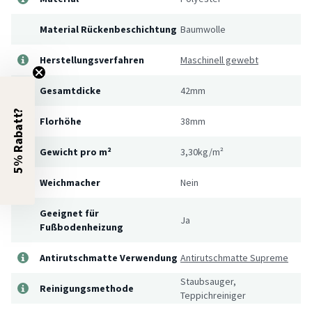
Material Rückenbeschichtung
Baumwolle
Herstellungsverfahren
Maschinell gewebt
Gesamtdicke
42mm
5% Rabatt?
Florhöhe
38mm
Gewicht pro m²
3,30kg/m²
Weichmacher
Nein
Geeignet für
Ja
Fußbodenheizung
Antirutschmatte Verwendung
Antirutschmatte Supreme
Staubsauger,
Reinigungsmethode
Teppichreiniger