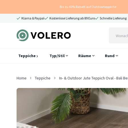
Bis zu 40% Rabatt auf Outdoorteppiche
Klarna & Paypal
Kostenlose Lieferung ab 89 Euro
Schnelle Lieferung
Teppiche
Typ/Stil
Räume
Rund
Home
Teppiche
In- & Outdoor Jute Teppich Oval - Bali Be