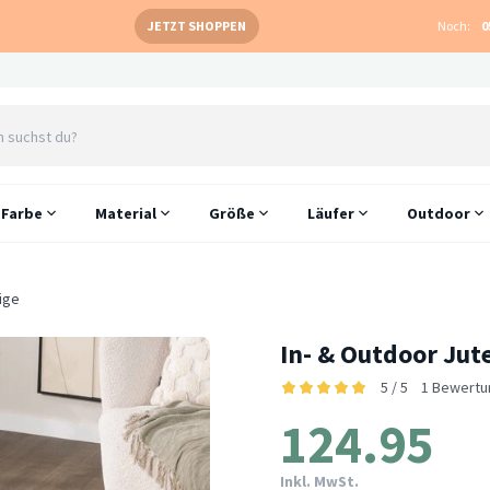
JETZT SHOPPEN
Noch:
0
Farbe
Material
Größe
Läufer
Outdoor
ige
In- & Outdoor Jute
5 / 5
1 Bewertu
124.95
Inkl. MwSt.