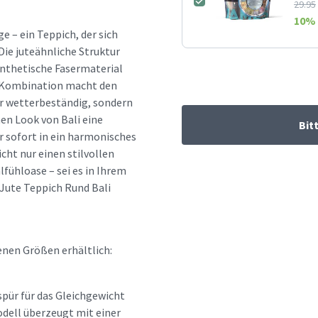
29.95
10
% 
e – ein Teppich, der sich
Die juteähnliche Struktur
synthetische Fasermaterial
se Kombination macht den
r wetterbeständig, sondern
hen Look von Bali eine
Bit
r sofort in ein harmonisches
cht nur einen stilvollen
fühloase – sei es in Ihrem
Jute Teppich Rund Bali
denen Größen erhältlich:
spür für das Gleichgewicht
dell überzeugt mit einer