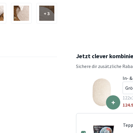
+ 3
Jetzt clever kombini
Sichere dir zusätzliche Rab
In- &
122x
+
124.
Tepp