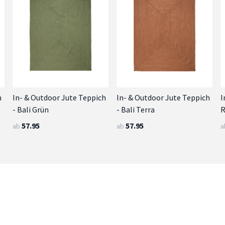
h
In- & Outdoor Jute Teppich
In- & Outdoor Jute Teppich
I
- Bali Grün
- Bali Terra
R
57.95
57.95
ab
ab
a