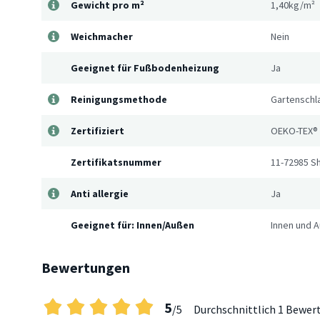
Gewicht pro m²
1,40kg/m²
Weichmacher
Nein
Geeignet für Fußbodenheizung
Ja
Reinigungsmethode
Gartenschla
Zertifiziert
OEKO-TEX®
Zertifikatsnummer
11-72985 Sh
Anti allergie
Ja
Geeignet für: Innen/Außen
Innen und 
Bewertungen
5
/5
Durchschnittlich
1 Bewer