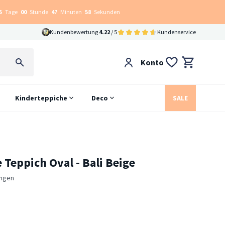
5
Tage
00
Stunde
47
Minuten
57
Sekunden
Kundenbewertung
4.22
/ 5
Kundenservice
Konto
Kinderteppiche
Deco
SALE
 Teppich Oval - Bali Beige
ngen