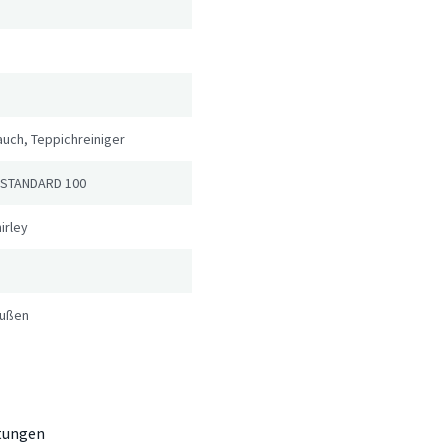
uch, Teppichreiniger
 STANDARD 100
irley
Außen
tungen