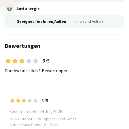
Anti allergie
Ja
Geeignet für: Innen/Außen
Innen und Außen
Bewertungen
3
/5
Durchschnittlich
1 Bewertungen
3
/5
Saskia Trezek | 04 Jul, 2026
In- & Outdoor Jute Teppich Rund - Atlas
Aztec Braun Creme Ø 120cm