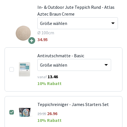
In- & Outdoor Jute Teppich Rund - Atlas
Aztec Braun Creme
Ø 100cm
+
34.95
Antirutschmatte - Basic
13.46
vanaf
10
% Rabatt
Teppichreiniger - James Starters Set
26.96
29.95
10
% Rabatt