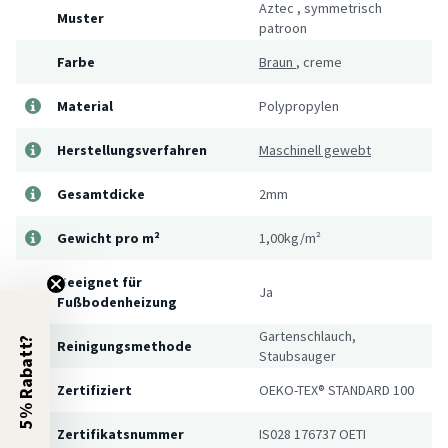
Aztec
,
symmetrisch
Muster
patroon
Farbe
Braun
,
creme
Material
Polypropylen
Herstellungsverfahren
Maschinell gewebt
Gesamtdicke
2mm
Gewicht pro m²
1,00kg/m²
Geeignet für
Ja
Fußbodenheizung
Gartenschlauch,
5% Rabatt?
Reinigungsmethode
Staubsauger
Zertifiziert
OEKO-TEX® STANDARD 100
Zertifikatsnummer
IS028 176737 OETI