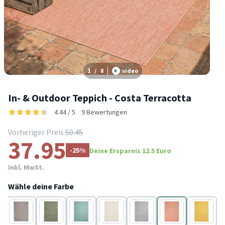
1
/
8
video
In- & Outdoor Teppich - Costa Terracotta
4.44 / 5
9 Bewertungen
Vorheriger Preis
50.45
37.95
-25%
Deine Ersparnis 12.5 Euro
Inkl. MwSt.
Wähle deine Farbe