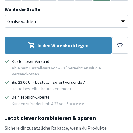
e
Taupe
Grün
Türkis
Beige
Grau
Terracotta
Gelb
Wähle die Größe
In den Warenkorb legen
Kostenloser Versand
Ab einem Bestellwert von €89 übernehmen wir die
Versandkosten!
Bis 23:00 Uhr bestellt – sofort versendet*
Heute bestellt – heute versendet
Dein Teppich-Experte
Kundenzufriedenheit: 4.22 von 5 ⭐️⭐️⭐️⭐️⭐️
Jetzt clever kombinieren & sparen
Sichere dir zusätzliche Rabatte, wenn du Produkte