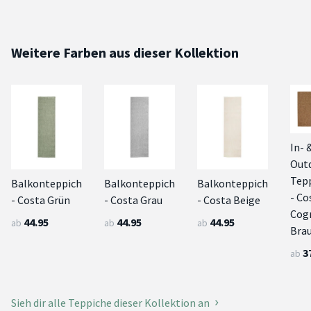
Weitere Farben aus dieser Kollektion
In- 
Out
Tep
Balkonteppich
Balkonteppich
Balkonteppich
- Co
- Costa Grün
- Costa Grau
- Costa Beige
Cog
44.95
44.95
44.95
ab
ab
ab
Bra
3
ab
Sieh dir alle Teppiche dieser Kollektion an