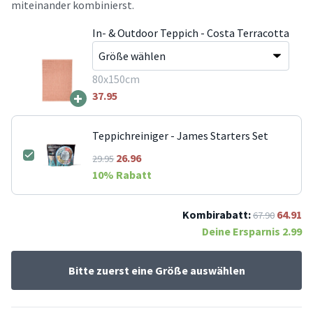
miteinander kombinierst.
In- & Outdoor Teppich - Costa Terracotta
80x150cm
+
37.95
Teppichreiniger - James Starters Set
26.96
29.95
10
% Rabatt
Kombirabatt:
64.91
67.90
Deine Ersparnis
2.99
Bitte zuerst eine Größe auswählen