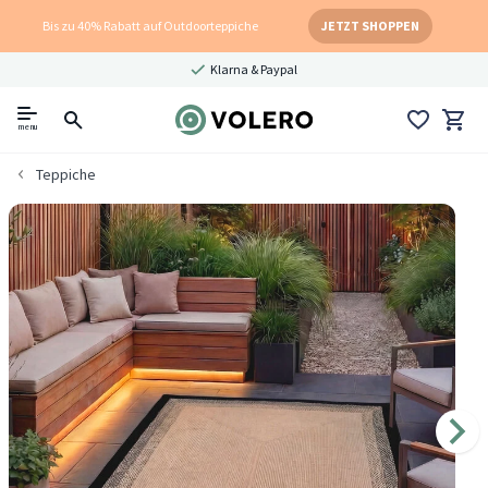
Bis zu 40% Rabatt auf Outdoorteppiche
JETZT SHOPPEN
Klarna & Paypal
menu
Teppiche