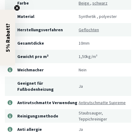
Farbe
Beige
,
schwarz
Material
Synthetik
,
polyester
5% Rabatt?
Herstellungsverfahren
Geflochten
Gesamtdicke
10mm
Gewicht pro m²
1,50kg/m²
Weichmacher
Nein
Geeignet für
Ja
Fußbodenheizung
Antirutschmatte Verwendung
Antirutschmatte Supreme
Staubsauger,
Reinigungsmethode
Teppichreiniger
Anti allergie
Ja