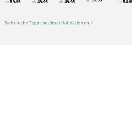
59.95
49.95
49.95
54.9
ab
ab
ab
ab
Sieh dir alle Teppiche dieser Kollektion an