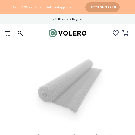
Bis zu 40% Rabatt auf Outdoorteppiche
JETZT SHOPPEN
Klarna & Paypal
menu