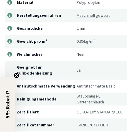
Material
Polypropylen
Herstellungsverfahren
Maschinell gewebt
Gesamtdicke
2mm
Gewicht pro m²
0,95kg/m²
Weichmacher
Nein
Geeignet für
Ja
Fußbodenheizung
Antirutschmatte Verwendung
Antirutschmatte Basic
5% Rabatt?
Staubsauger,
Reinigungsmethode
Gartenschlauch
Zertifiziert
OEKO-TEX® STANDARD 100
Zertifikatsnummer
IS028 176737 OETI