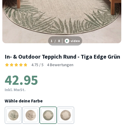
1
/
8
video
In- & Outdoor Teppich Rund - Tiga Edge Grün
4.75 / 5
4 Bewertungen
42.95
Inkl. MwSt.
Wähle deine Farbe
Grün
Taupe
Grün
Taupe