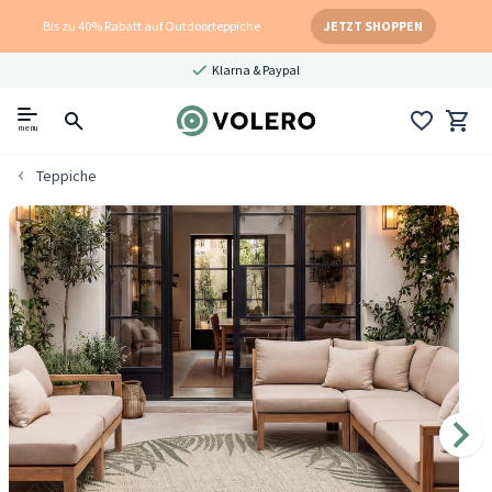
Bis zu 40% Rabatt auf Outdoorteppiche
JETZT SHOPPEN
Klarna & Paypal
menu
Teppiche