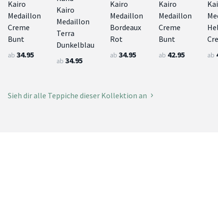
Kairo
Kairo
Kairo
Ka
Kairo
Medaillon
Medaillon
Medaillon
Me
Medaillon
Creme
Bordeaux
Creme
He
Terra
Bunt
Rot
Bunt
Cr
Dunkelblau
34.95
34.95
42.95
ab
ab
ab
ab
34.95
ab
Sieh dir alle Teppiche dieser Kollektion an