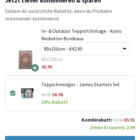
Jetzt clever kombinieren & sparen
Sichere dir zusätzliche Rabatte, wenn du Produkte
miteinander kombinierst.
In- & Outdoor Teppich Vintage - Kairo
Medaillon Bordeaux
80x150cm
+
42.95
Teppichreiniger - James Starters Set
26.96
29.95
10
% Rabatt
Kombirabatt:
69.91
72.90
Deine Ersparnis
2.99