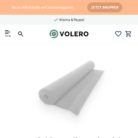
Bis zu 40% Rabatt auf Outdoorteppiche
JETZT SHOPPEN
Klarna & Paypal
menu