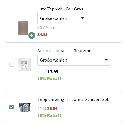
Jute Teppich - Fair Grau
80x150cm
+
34.95
Antirutschmatte - Supreme
17.95
vanaf
10
% Rabatt
Teppichreiniger - James Starters Set
26.96
29.95
10
% Rabatt