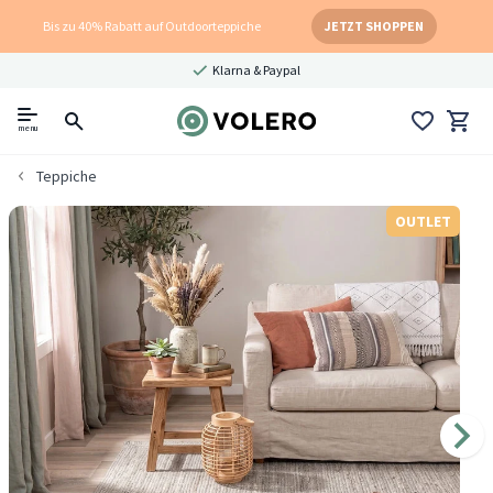
Bis zu 40% Rabatt auf Outdoorteppiche
JETZT SHOPPEN
Klarna & Paypal
menu
Teppiche
OUTLET