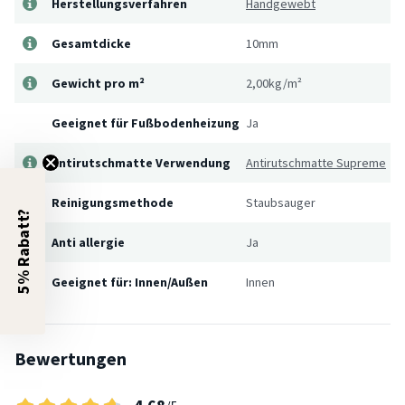
Herstellungsverfahren
Handgewebt
Gesamtdicke
10mm
Gewicht pro m²
2,00kg/m²
Geeignet für Fußbodenheizung
Ja
Antirutschmatte Verwendung
Antirutschmatte Supreme
Reinigungsmethode
Staubsauger
5% Rabatt?
Anti allergie
Ja
Geeignet für: Innen/Außen
Innen
Bewertungen