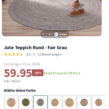
1
/
6
video
Jute Teppich Rund - Fair Grau
4.5 / 5
22 Bewertungen
Vorheriger Preis
79.95
59.95
-25%
Deine Ersparnis 20 Euro
Inkl. MwSt.
Wähle deine Farbe