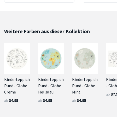
Weitere Farben aus dieser Kollektion
Kinderteppich
Kinderteppich
Kinderteppich
Kinde
Rund - Globe
Rund - Globe
Rund - Globe
- Glo
Creme
Hellblau
Mint
37.
ab
34.95
34.95
34.95
ab
ab
ab