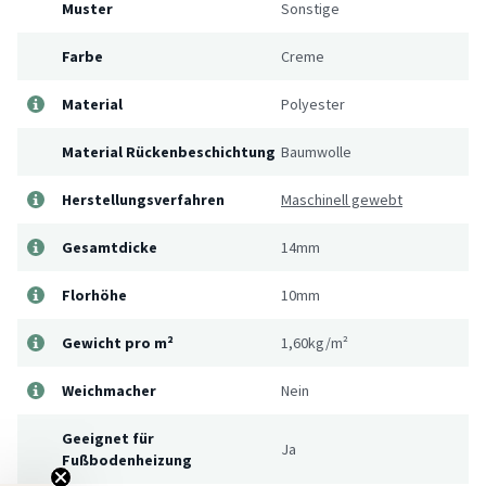
Muster
Sonstige
Farbe
Creme
Material
Polyester
Material Rückenbeschichtung
Baumwolle
Herstellungsverfahren
Maschinell gewebt
Gesamtdicke
14mm
Florhöhe
10mm
Gewicht pro m²
1,60kg/m²
Weichmacher
Nein
Geeignet für
Ja
Fußbodenheizung