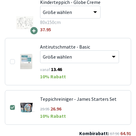
Kinderteppich - Globe Creme
80x150cm
+
37.95
Antirutschmatte - Basic
13.46
vanaf
10
% Rabatt
Teppichreiniger - James Starters Set
26.96
29.95
10
% Rabatt
Kombirabatt:
64.91
67.90