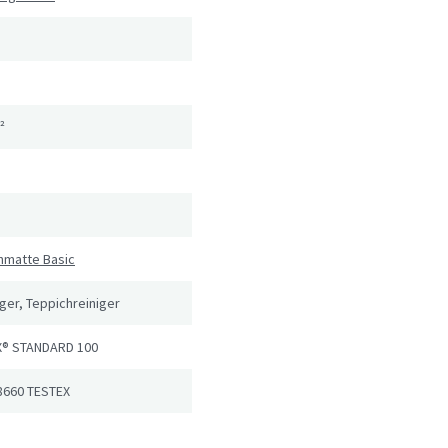
²
hmatte Basic
er, Teppichreiniger
® STANDARD 100
8660 TESTEX