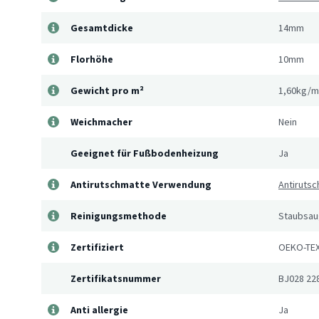
Gesamtdicke
14mm
Florhöhe
10mm
Gewicht pro m²
1,60kg/m
Weichmacher
Nein
Geeignet für Fußbodenheizung
Ja
Antirutschmatte Verwendung
Antirutsc
Reinigungsmethode
Staubsaug
Zertifiziert
OEKO-TEX
Zertifikatsnummer
BJ028 22
Anti allergie
Ja