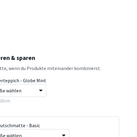
eren & sparen
atte, wenn du Produkte miteinander kombinierst.
erteppich - Globe Mint
50cm
5
rutschmatte - Basic