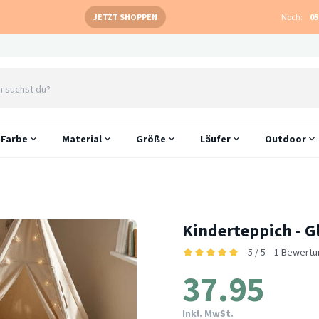
JETZT SHOPPEN
Noch:
05
Farbe
Material
Größe
Läufer
Outdoor
Kinderteppich - G
5 / 5
1 Bewertu
37.95
Inkl. MwSt.