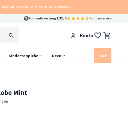
Tage
13
Stunden
28
Minuten
28
Sekunden
Kundenbewertung
4.22
/ 5
Kundenservice
Konto
Kinderteppiche
Deco
SALE
lobe Mint
ngen