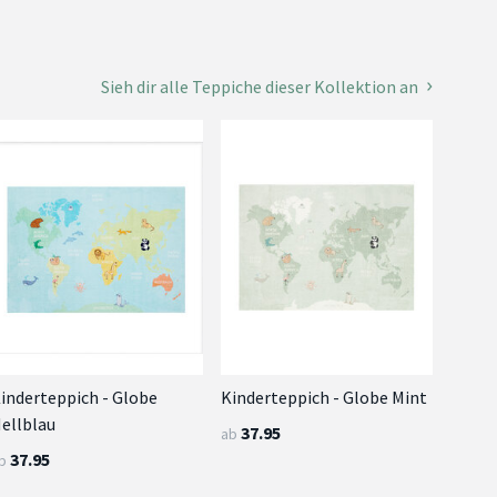
Sieh dir alle Teppiche dieser Kollektion an
inderteppich - Globe
Kinderteppich - Globe Mint
ellblau
37.95
ab
37.95
b