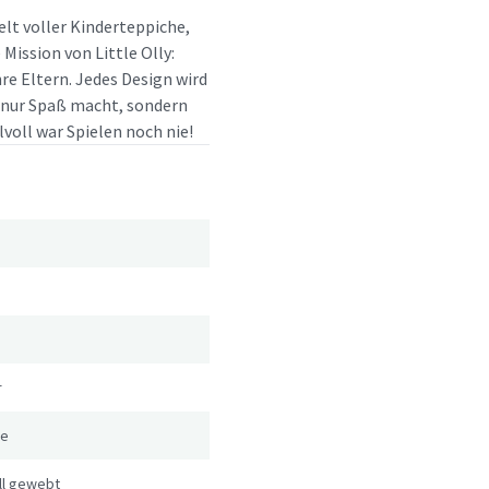
elt voller Kinderteppiche,
ission von Little Olly:
re Eltern. Jedes Design wird
t nur Spaß macht, sondern
lvoll war Spielen noch nie!
r
le
ll gewebt