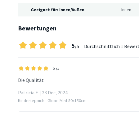
Geeignet für: Innen/Außen
Innen
Bewertungen
5
/5
Durchschnittlich
1 Bewer
5
/5
Die Qualität
Patricia F. | 23 Dec, 2024
Kinderteppich - Globe Mint 80x150cm