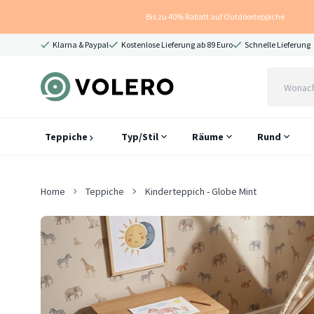
Bis zu 40% Rabatt auf Outdoorteppiche
Klarna & Paypal
Kostenlose Lieferung ab 89 Euro
Schnelle Lieferung
Teppiche
Typ/Stil
Räume
Rund
Home
Teppiche
Kinderteppich - Globe Mint