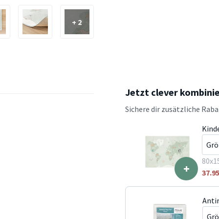
+ 2
Jetzt clever kombini
Sichere dir zusätzliche Rab
Kind
80x1
+
37.9
Anti