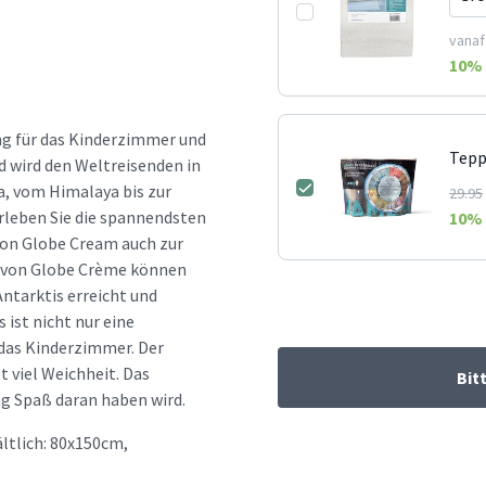
vanaf
10
% 
ung für das Kinderzimmer und
Tepp
d wird den Weltreisenden in
a, vom Himalaya bis zur
29.95
erleben Sie die spannendsten
10
% 
von Globe Cream auch zur
n von Globe Crème können
ntarktis erreicht und
ist nicht nur eine
 das Kinderzimmer. Der
t viel Weichheit. Das
Bit
ng Spaß daran haben wird.
ltlich: 80x150cm,