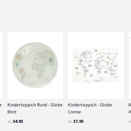
e
Kinderteppich Rund - Globe
Kinderteppich - Globe
K
Mint
Creme
H
34.95
37.95
ab
ab
a