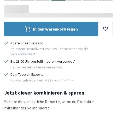
Anthrazit
Creme
Grau
Taupe
Weiß
Grau
Creme
G
In den Warenkorb legen
Kostenloser Versand
Ab einem Bestellwert von €89 übernehmen wir die
Versandkosten!
Bis 23:00 Uhr bestellt – sofort versendet*
Heute bestellt – heute versendet
Dein Teppich-Experte
Kundenzufriedenheit: 4.22 von 5 ⭐️⭐️⭐️⭐️⭐️
Jetzt clever kombinieren & sparen
Sichere dir zusätzliche Rabatte, wenn du Produkte
miteinander kombinierst.