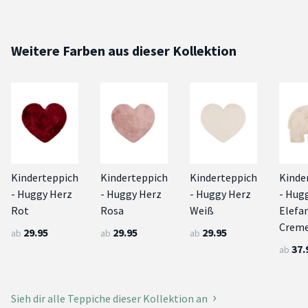
Weitere Farben aus dieser Kollektion
Kinderteppich
Kinderteppich
Kinderteppich
Kinde
- Huggy Herz
- Huggy Herz
- Huggy Herz
- Hug
Rot
Rosa
Weiß
Elefa
Crem
29.95
29.95
29.95
ab
ab
ab
37.
ab
Sieh dir alle Teppiche dieser Kollektion an