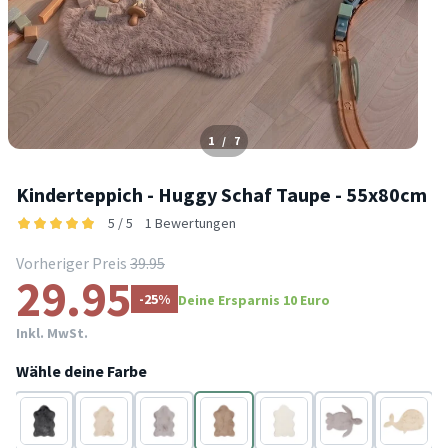
1
/
7
Kinderteppich - Huggy Schaf Taupe - 55x80cm
5 / 5
1 Bewertungen
Vorheriger Preis
39.95
29.95
-25%
Deine Ersparnis 10 Euro
Inkl. MwSt.
Wähle deine Farbe