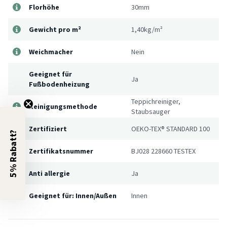
Florhöhe
30mm
Gewicht pro m²
1,40kg/m²
Weichmacher
Nein
Geeignet für
Ja
Fußbodenheizung
Teppichreiniger,
Reinigungsmethode
Staubsauger
Zertifiziert
OEKO-TEX® STANDARD 100
5% Rabatt?
Zertifikatsnummer
BJ028 228660 TESTEX
Anti allergie
Ja
Geeignet für: Innen/Außen
Innen