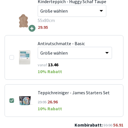
Kinderteppich - Huggy Schaf Taupe
55x80cm
+
29.95
Antirutschmatte - Basic
13.46
vanaf
10
% Rabatt
Teppichreiniger - James Starters Set
26.96
29.95
10
% Rabatt
Kombirabatt:
56.91
59.90