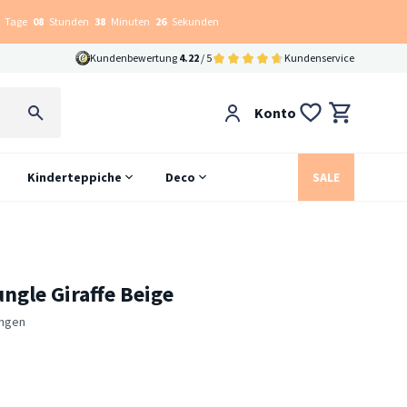
Tage
08
Stunden
38
Minuten
25
Sekunden
Kundenbewertung
4.22
/ 5
Kundenservice
Konto
Kinderteppiche
Deco
SALE
ngle Giraffe Beige
ngen