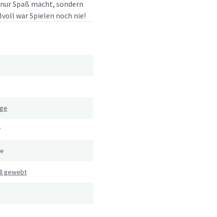
t nur Spaß macht, sondern
lvoll war Spielen noch nie!
ige
r
le
ll gewebt