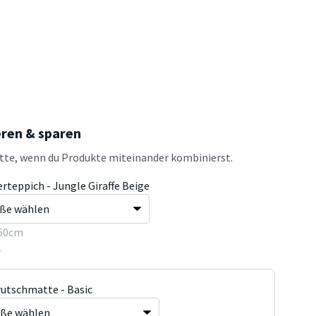
eren & sparen
atte, wenn du Produkte miteinander kombinierst.
rteppich - Jungle Giraffe Beige
50cm
5
rutschmatte - Basic