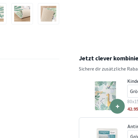
Jetzt clever kombini
Sichere dir zusätzliche Rab
Kinde
80x1
+
42.9
Anti