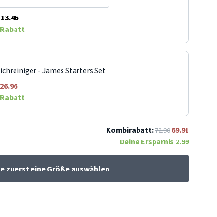
13.46
Rabatt
ichreiniger - James Starters Set
26.96
Rabatt
Kombirabatt:
69.91
72.90
Deine Ersparnis
2.99
te zuerst eine Größe auswählen