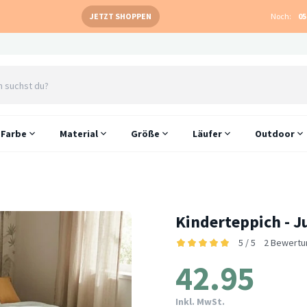
JETZT SHOPPEN
Noch:
05
Farbe
Material
Größe
Läufer
Outdoor
Kinderteppich - Ju
5 / 5
2 Bewertu
42.95
Inkl. MwSt.