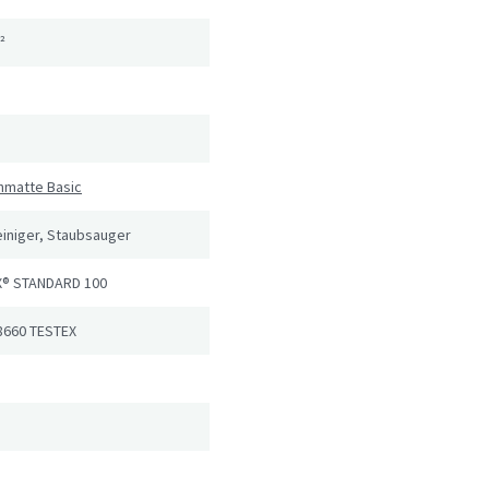
²
hmatte Basic
iniger, Staubsauger
® STANDARD 100
8660 TESTEX