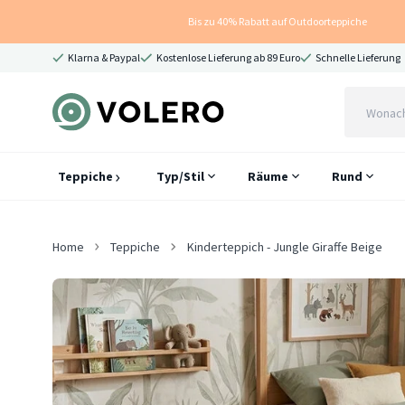
Bis zu 40% Rabatt auf Outdoorteppiche
Klarna & Paypal
Kostenlose Lieferung ab 89 Euro
Schnelle Lieferung
Teppiche
Typ/Stil
Räume
Rund
Home
Teppiche
Kinderteppich - Jungle Giraffe Beige