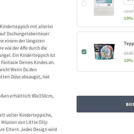
vanaf
10
% 
 Kinderteppich mit allerlei
t auf Dschungelabenteuer
ne einem der längsten
Tepp
e wie der Affe durch die
29.95
gel. Ein Kinderteppich ist
10
% 
 Fantasie Deines Kindes an.
eich! Wenn Du den
atten Düse absaugst, hat
ößen erhältlich: 80x150cm,
Bit
elt voller Kinderteppiche,
ission von Little Olly:
re Eltern. Jedes Design wird