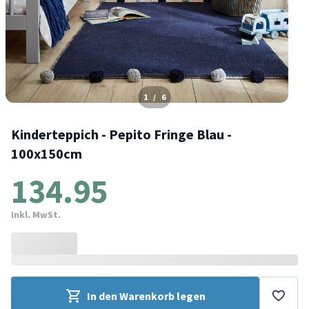
1
/
6
Kinderteppich - Pepito Fringe Blau -
100x150cm
134.95
Inkl. MwSt.
In den Warenkorb legen