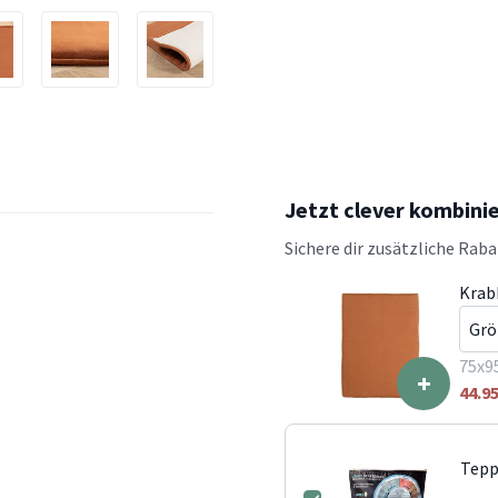
Jetzt clever kombini
Sichere dir zusätzliche Rab
Krab
75x9
+
44.9
Tepp