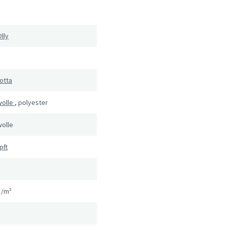
Olly
otta
olle
,
polyester
olle
pft
g/m²