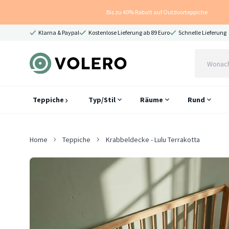
Bis zu 40% Rabatt auf Outdoorteppiche
Klarna & Paypal
Kostenlose Lieferung ab 89 Euro
Schnelle Lieferung
Teppiche
Typ/Stil
Räume
Rund
Home
Teppiche
Krabbeldecke - Lulu Terrakotta