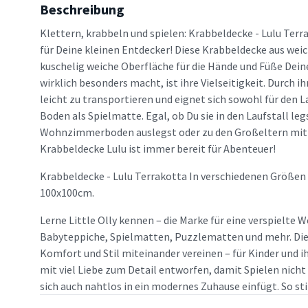
Beschreibung
Klettern, krabbeln und spielen: Krabbeldecke - Lulu Terr
für Deine kleinen Entdecker! Diese Krabbeldecke aus wei
kuschelig weiche Oberfläche für die Hände und Füße Deine
wirklich besonders macht, ist ihre Vielseitigkeit. Durch ih
leicht zu transportieren und eignet sich sowohl für den La
Boden als Spielmatte. Egal, ob Du sie in den Laufstall leg
Wohnzimmerboden auslegst oder zu den Großeltern mi
Krabbeldecke Lulu ist immer bereit für Abenteuer!
Krabbeldecke - Lulu Terrakotta In verschiedenen Größen 
100x100cm.
Lerne Little Olly kennen – die Marke für eine verspielte W
Babyteppiche, Spielmatten, Puzzlematten und mehr. Die M
Komfort und Stil miteinander vereinen – für Kinder und ih
mit viel Liebe zum Detail entworfen, damit Spielen nich
sich auch nahtlos in ein modernes Zuhause einfügt. So sti