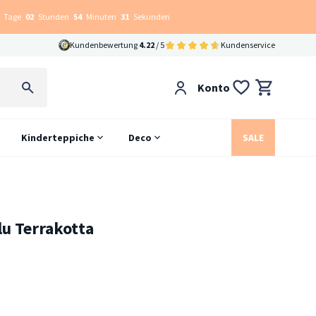
Tage
02
Stunden
54
Minuten
30
Sekunden
Kundenbewertung
4.22
/ 5
Kundenservice
Konto
Kinderteppiche
Deco
SALE
lu Terrakotta