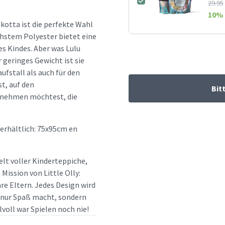
29.95
10
% 
akotta ist die perfekte Wahl
chstem Polyester bietet eine
s Kindes. Aber was Lulu
r geringes Gewicht ist sie
ufstall als auch für den
st, auf den
Bit
tnehmen möchtest, die
erhältlich: 75x95cm en
elt voller Kinderteppiche,
ission von Little Olly:
re Eltern. Jedes Design wird
t nur Spaß macht, sondern
lvoll war Spielen noch nie!