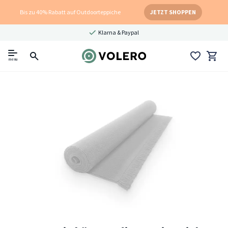
Bis zu 40% Rabatt auf Outdoorteppiche
JETZT SHOPPEN
Klarna & Paypal
menu