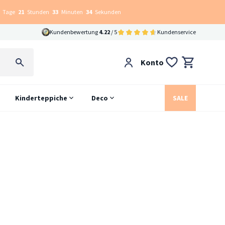
Tage
21
Stunden
33
Minuten
33
Sekunden
Kundenbewertung
4.22
/ 5
Kundenservice
Konto
Kinderteppiche
Deco
SALE