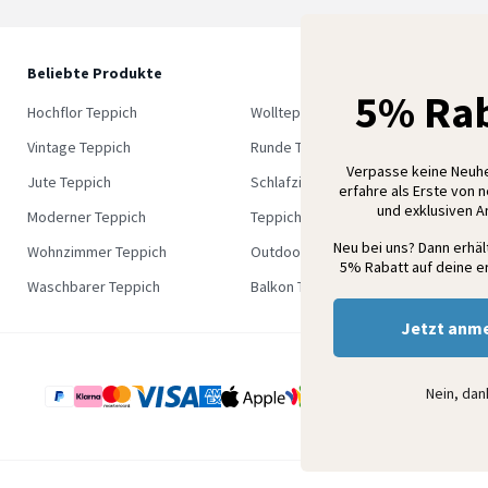
Beliebte Produkte
5
5% Rab
M
Hochflor Teppich
Wollteppich
K
Vintage Teppich
Runde Teppich
Verpasse keine Neuh
Jute Teppich
Schlafzimmer Teppich
erfahre als Erste von 
und exklusiven 
Moderner Teppich
Teppich Outlet
Neu bei uns? Dann erhä
Wohnzimmer Teppich
Outdoor Teppich
5% Rabatt auf deine er
Waschbarer Teppich
Balkon Teppich
Jetzt anm
Nein, da