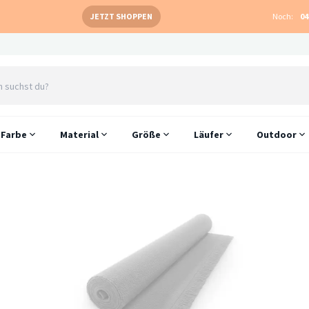
JETZT SHOPPEN
Noch:
04
Farbe
Material
Größe
Läufer
Outdoor