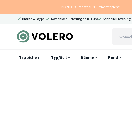
Bis zu 40% Rabatt auf Outdoorteppiche
Klarna & Paypal
Kostenlose Lieferung ab 89 Euro
Schnelle Lieferung
Teppiche
Typ/Stil
Räume
Rund