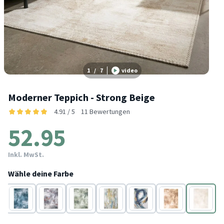
1
/
7
video
Moderner Teppich - Strong Beige
4.91 / 5
11 Bewertungen
52.95
Inkl. MwSt.
Wähle deine Farbe
Türkis
Grau
Mint
Bunt
Blau
Gold
Beige