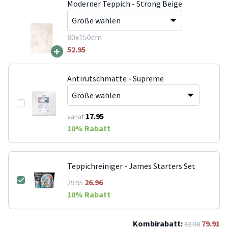
Moderner Teppich - Strong Beige
80x150cm
+
52.95
Antirutschmatte - Supreme
17.95
vanaf
10
% Rabatt
Teppichreiniger - James Starters Set
26.96
29.95
10
% Rabatt
Kombirabatt:
79.91
82.90