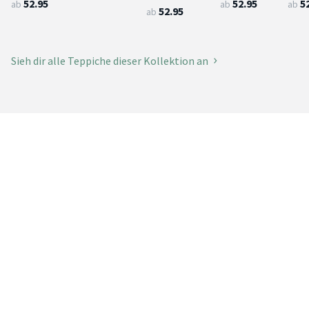
52.95
52.95
5
ab
ab
ab
52.95
ab
Sieh dir alle Teppiche dieser Kollektion an