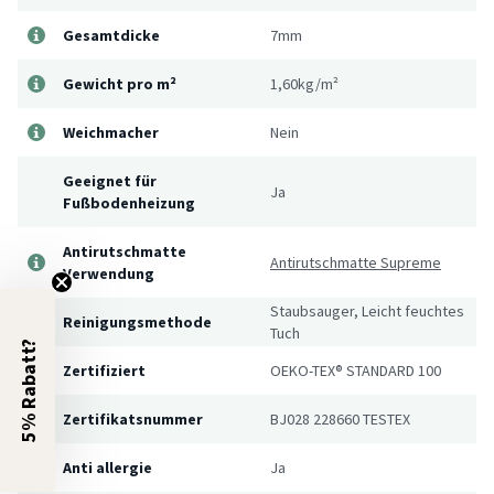
Gesamtdicke
7mm
Gewicht pro m²
1,60kg/m²
Weichmacher
Nein
Geeignet für
Ja
Fußbodenheizung
Antirutschmatte
Antirutschmatte Supreme
Verwendung
Staubsauger, Leicht feuchtes
Reinigungsmethode
Tuch
5% Rabatt?
Zertifiziert
OEKO-TEX® STANDARD 100
Zertifikatsnummer
BJ028 228660 TESTEX
Anti allergie
Ja