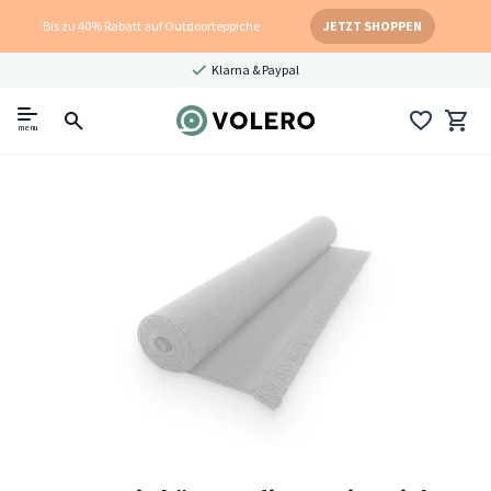
Bis zu 40% Rabatt auf Outdoorteppiche
JETZT SHOPPEN
Klarna & Paypal
menu