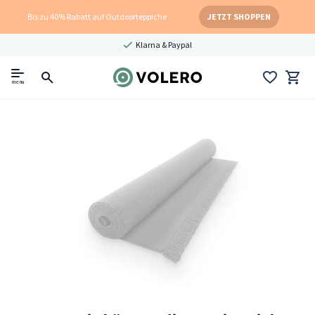
Bis zu 40% Rabatt auf Outdoorteppiche
JETZT SHOPPEN
Klarna & Paypal
menu