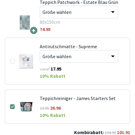
Teppich Patchwork - Estate Blau Grün
80x150cm
+
74.95
Antirutschmatte - Supreme
17.95
vanaf
10
% Rabatt
Teppichreiniger - James Starters Set
26.96
29.95
10
% Rabatt
Kombirabatt:
101.91
104.90