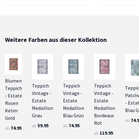
Weitere Farben aus dieser Kollektion
Blumen
Teppich
Teppich
Teppich
Teppi
Teppich
Vintage -
Vintage -
Vintage -
Patch
- Estate
Estate
Estate
Estate
- Esta
Rosen
Medaillon
Medaillon
Medaillon
Blau G
Kelim
Grau
Blau Grün
Bordeaux
Gold
74.
ab
Rot
59.95
74.95
ab
ab
74.95
ab
119.95
ab