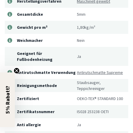
Herstellungsverfahren
Maschinell gewebt
Gesamtdicke
5mm
Gewicht pro m²
1,80kg/m²
Weichmacher
Nein
Geeignet für
Ja
Fußbodenheizung
Antirutschmatte Verwendung
Antirutschmatte Supreme
Staubsauger,
Reinigungsmethode
5% Rabatt?
Teppichreiniger
Zertifiziert
OEKO-TEX® STANDARD 100
Zertifikatsnummer
IS028 253238 OETI
Anti allergie
Ja