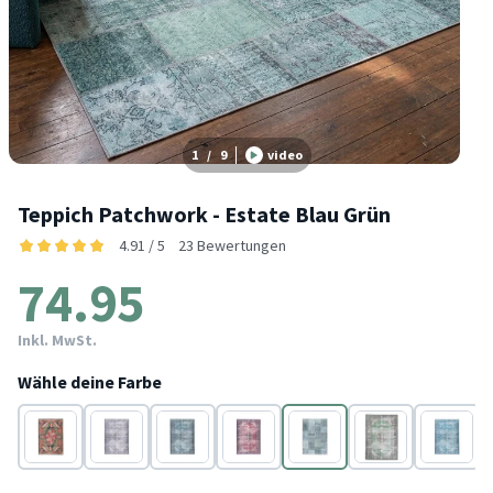
1
/
9
video
Teppich Patchwork - Estate Blau Grün
4.91 / 5
23 Bewertungen
74.95
Inkl. MwSt.
Wähle deine Farbe
Gold
Grau
Blau
Rot
Blau
Grün
Blau